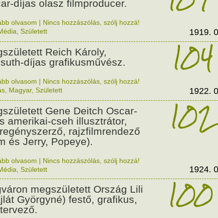
ar-díjas olasz filmproducer.
ább olvasom
|
Nincs hozzászólás, szólj hozzá!
Média
,
Született
1919. 0
104
született Reich Károly,
suth-díjas grafikusművész.
ább olvasom
|
Nincs hozzászólás, szólj hozzá!
ás
,
Magyar
,
Született
1922. 0
102
született Gene Deitch Oscar-
s amerikai-cseh illusztrátor,
regényszerző, rajzfilmrendező
m és Jerry, Popeye).
ább olvasom
|
Nincs hozzászólás, szólj hozzá!
1924. 0
Média
,
Született
100
váron megszületett Ország Lili
jlát Györgyné) festő, grafikus,
tervező.