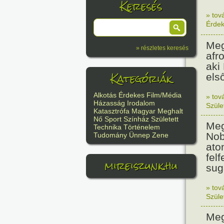
Keresés
» tov
Érde
Meg
» részletes keresés
afr
aki
Kategóriák
els
Alkotás
Érdekes
Film/Média
» tov
Házasság
Irodalom
Szüle
Katasztrófa
Magyar
Meghalt
Nő
Sport
Színház
Született
Meg
Technika
Történelem
Nob
Tudomány
Ünnep
Zene
ato
felf
mireiszunk.hu
sug
» tov
Szüle
Meg