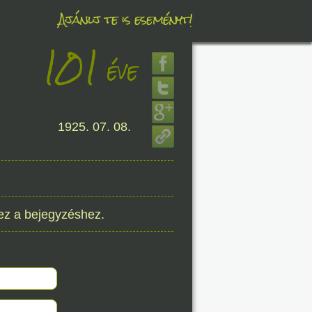
Ajánlj te is eseményt!
101
éve
éve
1925. 07. 08.
8. 08.
éve
ez a bejegyzéshez.
8. 08.
éve