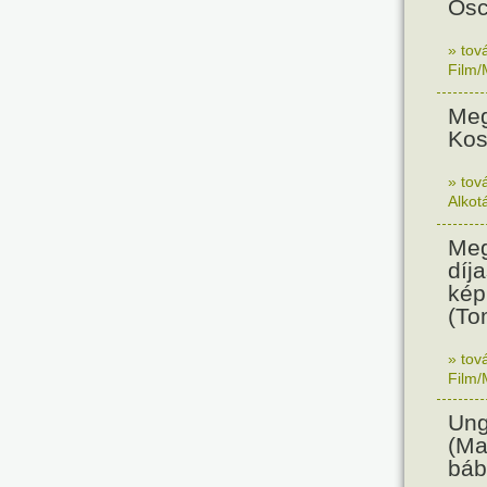
Osc
» tov
Film/
Meg
Kos
» tov
Alkot
Meg
díja
kép
(To
» tov
Film/
Ung
(Ma
báb