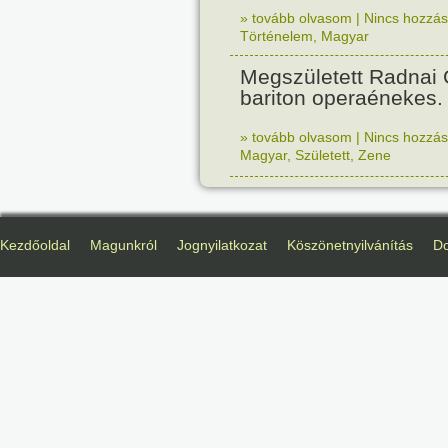
» tovább olvasom
|
Nincs hozzász
Történelem
,
Magyar
Megszületett Radnai
bariton operaénekes.
» tovább olvasom
|
Nincs hozzász
Magyar
,
Született
,
Zene
Kezdőoldal
Magunkról
Jognyilatkozat
Köszönetnyilvánítás
D