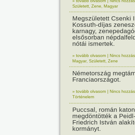
» tovább olvasom
|
Nincs hozzász
Született
,
Zene
,
Magyar
Megszületett Csenki 
Kossuth-díjas zenesz
karnagy, zenepedagó
elsősorban népdalfel
nótái ismertek.
» tovább olvasom
|
Nincs hozzász
Magyar
,
Született
,
Zene
Németország megtám
Franciaországot.
» tovább olvasom
|
Nincs hozzász
Történelem
Puccsal, román katon
megdöntötték a Peidl
Friedrich István alakít
kormányt.