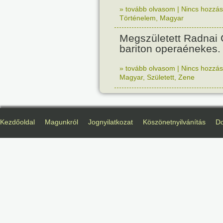
» tovább olvasom
|
Nincs hozzász
Történelem
,
Magyar
Megszületett Radnai
bariton operaénekes.
» tovább olvasom
|
Nincs hozzász
Magyar
,
Született
,
Zene
Kezdőoldal
Magunkról
Jognyilatkozat
Köszönetnyilvánítás
D