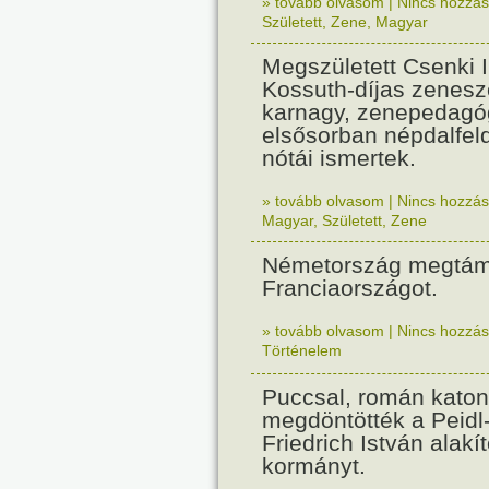
» tovább olvasom
|
Nincs hozzász
Született
,
Zene
,
Magyar
Megszületett Csenki 
Kossuth-díjas zenesz
karnagy, zenepedagó
elsősorban népdalfel
nótái ismertek.
» tovább olvasom
|
Nincs hozzász
Magyar
,
Született
,
Zene
Németország megtám
Franciaországot.
» tovább olvasom
|
Nincs hozzász
Történelem
Puccsal, román katon
megdöntötték a Peidl
Friedrich István alakít
kormányt.