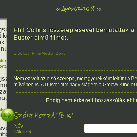
«
Augusztus 8
»
236
született Kölcsey Ferenc költő,
Phil Collins főszereplésével bemutatták a
itikus, akadémikus, a reformkor
Buster című filmet.
ik vezéregyénisége, a nemzeti
nusz költője.
Érdekes
,
Film/Média
,
Zene
ább olvasom
|
1 hozzászólás, szólj Te is hozzá!
1790. 0
tett
,
Történelem
,
Zene
,
Magyar
336
született Mikes Kelemen
Nem ez volt az első szerepe, mert gyerekként feltűnt a B
oáríró, műfordító, a XVIII.
művében is. A Buster-film nagy slágere a Groovy Kind of 
zadi magyar prózairodalom
nagyobb alakja.
Eddig nem érkezett hozzászólás ehh
ább olvasom
|
1 hozzászólás, szólj Te is hozzá!
Szólj hozzá Te is!
1690. 0
tett
,
Történelem
,
Irodalom
,
Magyar
186
Név
evezték a Pesti Magyar
(kötelező)
nházat Nemzeti Színháznak.