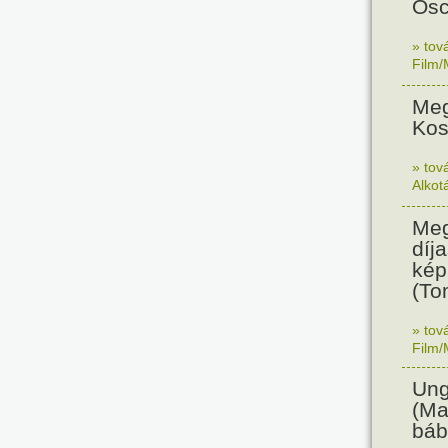
Osc
» tov
Film/
Meg
Kos
» tov
Alkot
Meg
díja
kép
(To
» tov
Film/
Ung
(Ma
báb