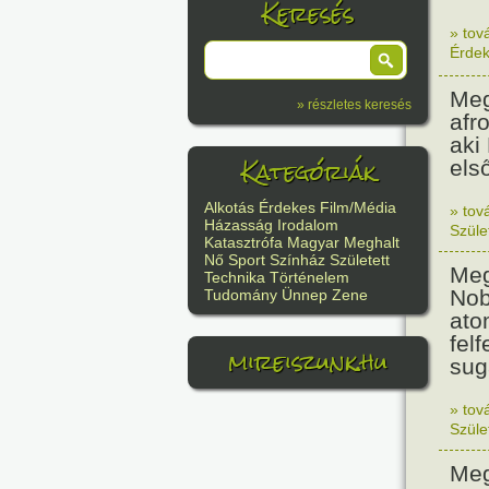
Keresés
» tov
Érde
Meg
» részletes keresés
afr
aki
Kategóriák
els
Alkotás
Érdekes
Film/Média
» tov
Házasság
Irodalom
Szüle
Katasztrófa
Magyar
Meghalt
Nő
Sport
Színház
Született
Meg
Technika
Történelem
Nob
Tudomány
Ünnep
Zene
ato
felf
mireiszunk.hu
sug
» tov
Szüle
Meg