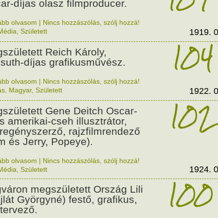
ar-díjas olasz filmproducer.
ább olvasom
|
Nincs hozzászólás, szólj hozzá!
Média
,
Született
1919. 0
104
született Reich Károly,
suth-díjas grafikusművész.
ább olvasom
|
Nincs hozzászólás, szólj hozzá!
ás
,
Magyar
,
Született
1922. 0
102
született Gene Deitch Oscar-
s amerikai-cseh illusztrátor,
regényszerző, rajzfilmrendező
m és Jerry, Popeye).
ább olvasom
|
Nincs hozzászólás, szólj hozzá!
1924. 0
Média
,
Született
100
váron megszületett Ország Lili
jlát Györgyné) festő, grafikus,
tervező.