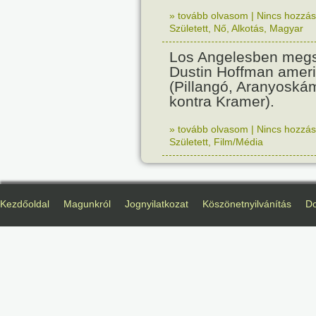
» tovább olvasom
|
Nincs hozzász
Született
,
Nő
,
Alkotás
,
Magyar
Los Angelesben megs
Dustin Hoffman ameri
(Pillangó, Aranyoská
kontra Kramer).
» tovább olvasom
|
Nincs hozzász
Született
,
Film/Média
Kezdőoldal
Magunkról
Jognyilatkozat
Köszönetnyilvánítás
D