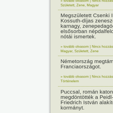
» tovább olvasom
|
Nincs hozzász
Született
,
Zene
,
Magyar
Megszületett Csenki 
Kossuth-díjas zenesz
karnagy, zenepedagó
elsősorban népdalfel
nótái ismertek.
» tovább olvasom
|
Nincs hozzász
Magyar
,
Született
,
Zene
Németország megtám
Franciaországot.
» tovább olvasom
|
Nincs hozzász
Történelem
Puccsal, román katon
megdöntötték a Peidl
Friedrich István alakít
kormányt.