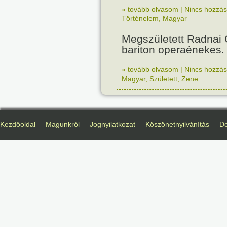
» tovább olvasom
|
Nincs hozzász
Történelem
,
Magyar
Megszületett Radnai
bariton operaénekes.
» tovább olvasom
|
Nincs hozzász
Magyar
,
Született
,
Zene
Kezdőoldal
Magunkról
Jognyilatkozat
Köszönetnyilvánítás
D