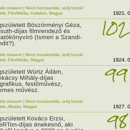
ább olvasom
|
Nincs hozzászólás, szólj hozzá!
1921. 0
tett
,
Film/Média
,
Irodalom
,
Magyar
102
született Böszörményi Géza,
suth-díjas filmrendező és
gatókönyvíró (Ismeri a Szandi-
dit?).
ább olvasom
|
Nincs hozzászólás, szólj hozzá!
1924. 0
tett
,
Film/Média
,
Magyar
99
született Würtz Ádám,
kácsy Mihály-díjas
grafikus, festőművész,
emes művész.
ább olvasom
|
Nincs hozzászólás, szólj hozzá!
1927. 0
tett
,
Alkotás
,
Magyar
98
született Kovács Erzsi,
RTon-díjas énekesnő, aki