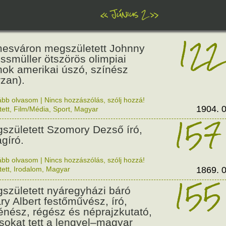
«
Június 2
»
122
esváron megszületett Johnny
ssmüller ötszörös olimpiai
nok amerikai úszó, színész
rzan).
ább olvasom
|
Nincs hozzászólás, szólj hozzá!
1904. 0
tett
,
Film/Média
,
Sport
,
Magyar
157
született Szomory Dezső író,
ágíró.
ább olvasom
|
Nincs hozzászólás, szólj hozzá!
tett
,
Irodalom
,
Magyar
1869. 0
155
született nyáregyházi báró
ry Albert festőművész, író,
ténész, régész és néprajzkutató,
 sokat tett a lengyel–magyar