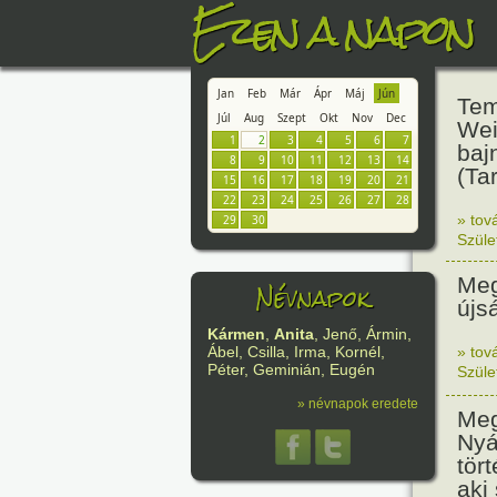
Ezen a napon
Jan
Feb
Már
Ápr
Máj
Jún
Tem
Júl
Aug
Szept
Okt
Nov
Dec
Wei
1
2
3
4
5
6
7
baj
8
9
10
11
12
13
14
(Ta
15
16
17
18
19
20
21
22
23
24
25
26
27
28
» tov
29
30
Szüle
Meg
Névnapok
újs
Kármen
,
Anita
, Jenő, Ármin,
» tov
Ábel, Csilla, Irma, Kornél,
Péter, Geminián, Eugén
Szüle
» névnapok eredete
Meg
Nyá
tör
aki