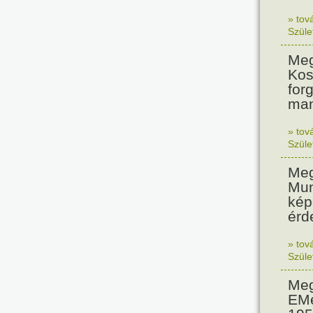
» tov
Szüle
Meg
Kos
for
man
» tov
Szüle
Meg
Mun
kép
érd
» tov
Szüle
Meg
EMe