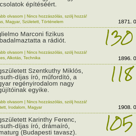
csolatok építéséért.
ább olvasom
|
Nincs hozzászólás, szólj hozzá!
1871. 0
ás
,
Magyar
,
Született
,
Történelem
130
lielmo Marconi fizikus
badalmaztatta a rádiót.
ább olvasom
|
Nincs hozzászólás, szólj hozzá!
kes
,
Alkotás
,
Technika
1896. 0
118
született Szentkuthy Miklós,
suth-díjas író, műfordító, a
yar regényirodalom nagy
újítóinak egyike.
ább olvasom
|
Nincs hozzászólás, szólj hozzá!
1908. 0
tett
,
Irodalom
,
Magyar
105
született Karinthy Ferenc,
suth-díjas író, drámaíró,
maturg (Budapesti tavasz).