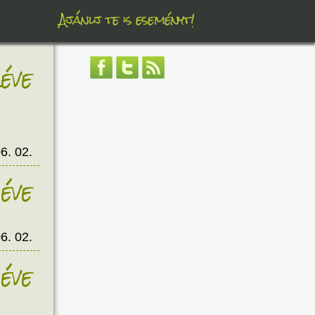
Ajánlj te is eseményt!
éve
6. 02.
éve
6. 02.
éve