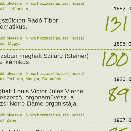
ább olvasom
|
Nincs hozzászólás, szólj hozzá!
1882. 0
alt
,
Történelem
131
született Radó Tibor
ematikus.
ább olvasom
|
Nincs hozzászólás, szólj hozzá!
tett
,
Magyar
1895. 0
100
izsban meghalt Szilárd (Steiner)
a, kémikus.
ább olvasom
|
Nincs hozzászólás, szólj hozzá!
alt
,
Technika
,
Magyar
,
Tudomány
1926. 0
89
halt Louis Victor Jules Vierne
eszerző, orgonaművész, a
izsi Notre-Dame orgonistája.
ább olvasom
|
Nincs hozzászólás, szólj hozzá!
1937. 0
alt
,
Zene