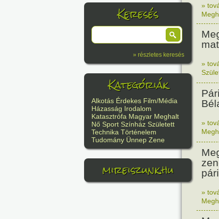
» tov
Keresés
Megh
Meg
mat
» részletes keresés
» tov
Szüle
Kategóriák
Pár
Alkotás
Érdekes
Film/Média
Bél
Házasság
Irodalom
Katasztrófa
Magyar
Meghalt
» tov
Nő
Sport
Színház
Született
Megh
Technika
Történelem
Tudomány
Ünnep
Zene
Meg
zen
mireiszunk.hu
pár
» tov
Megh