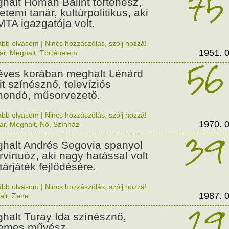
75
halt Hóman Bálint történész,
etemi tanár, kultúrpolitikus, aki
MTA igazgatója volt.
ább olvasom
|
Nincs hozzászólás, szólj hozzá!
1951. 0
ar
,
Meghalt
,
Történelem
56
éves korában meghalt Lénárd
it színésznő, televíziós
ondó, műsorvezető.
ább olvasom
|
Nincs hozzászólás, szólj hozzá!
1970. 0
ar
,
Meghalt
,
Nő
,
Színház
39
halt Andrés Segovia spanyol
árvirtuóz, aki nagy hatással volt
tárjáték fejlődésére.
ább olvasom
|
Nincs hozzászólás, szólj hozzá!
1987. 0
alt
,
Zene
29
halt Turay Ida színésznő,
emes művész.