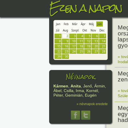
Ezen a napon
Jan
Feb
Már
Ápr
Máj
Jún
Meg
Júl
Aug
Szept
Okt
Nov
Dec
ors
1
2
3
4
5
6
7
lap
8
9
10
11
12
13
14
gyo
15
16
17
18
19
20
21
22
23
24
25
26
27
28
» tov
29
30
Iroda
Meg
Névnapok
zen
Kármen
,
Anita
, Jenő, Ármin,
» tov
Ábel, Csilla, Irma, Kornél,
Péter, Geminián, Eugén
Szüle
» névnapok eredete
Meg
egy
had