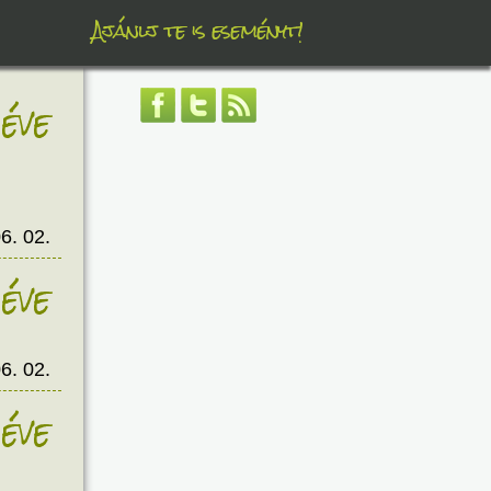
Ajánlj te is eseményt!
éve
6. 02.
éve
6. 02.
éve