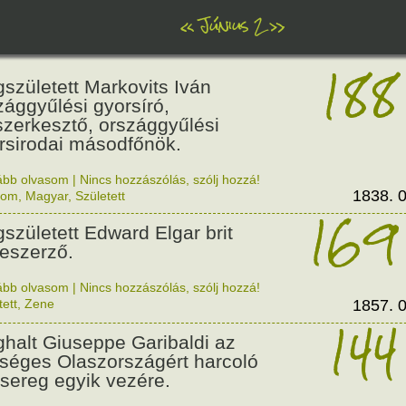
«
Június 2
»
188
született Markovits Iván
zággyűlési gyorsíró,
szerkesztő, országgyűlési
rsirodai másodfőnök.
ább olvasom
|
Nincs hozzászólás, szólj hozzá!
1838. 0
lom
,
Magyar
,
Született
169
született Edward Elgar brit
eszerző.
ább olvasom
|
Nincs hozzászólás, szólj hozzá!
tett
,
Zene
1857. 0
144
halt Giuseppe Garibaldi az
séges Olaszországért harcoló
sereg egyik vezére.