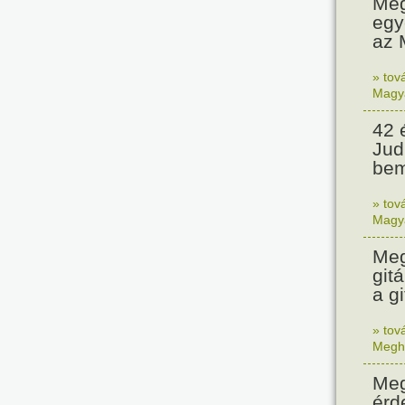
Meg
egy
az 
» tov
Magy
42 
Jud
bem
» tov
Magy
Meg
git
a gi
» tov
Megh
Meg
érd