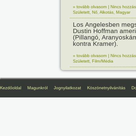
» tovább olvasom
|
Nincs hozzász
Született
,
Nő
,
Alkotás
,
Magyar
Los Angelesben megs
Dustin Hoffman ameri
(Pillangó, Aranyoská
kontra Kramer).
» tovább olvasom
|
Nincs hozzász
Született
,
Film/Média
Kezdőoldal
Magunkról
Jognyilatkozat
Köszönetnyilvánítás
D