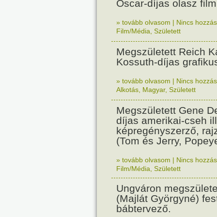
Oscar-díjas olasz fil
» tovább olvasom
|
Nincs hozzász
Film/Média
,
Született
Megszületett Reich Ká
Kossuth-díjas grafik
» tovább olvasom
|
Nincs hozzász
Alkotás
,
Magyar
,
Született
Megszületett Gene De
díjas amerikai-cseh ill
képregényszerző, raj
(Tom és Jerry, Popeye
» tovább olvasom
|
Nincs hozzász
Film/Média
,
Született
Ungváron megszületet
(Majlát Györgyné) fest
bábtervező.