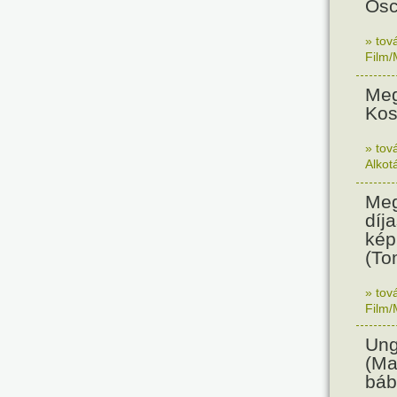
Osc
» tov
Film/
Meg
Kos
» tov
Alkot
Meg
díja
kép
(To
» tov
Film/
Ung
(Ma
báb