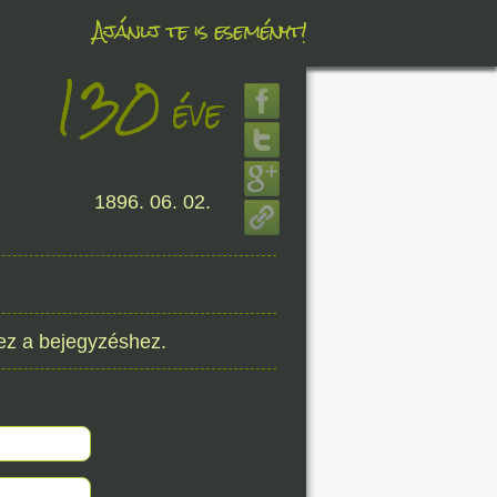
Ajánlj te is eseményt!
130
éve
éve
1896. 06. 02.
8. 08.
éve
ez a bejegyzéshez.
8. 08.
éve