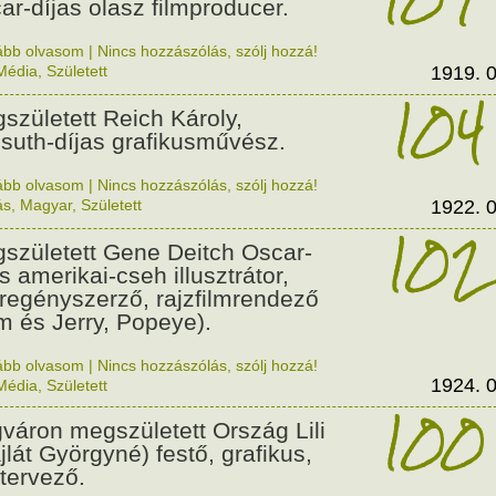
ar-díjas olasz filmproducer.
ább olvasom
|
Nincs hozzászólás, szólj hozzá!
Média
,
Született
1919. 0
104
született Reich Károly,
suth-díjas grafikusművész.
ább olvasom
|
Nincs hozzászólás, szólj hozzá!
ás
,
Magyar
,
Született
1922. 0
102
született Gene Deitch Oscar-
s amerikai-cseh illusztrátor,
regényszerző, rajzfilmrendező
m és Jerry, Popeye).
ább olvasom
|
Nincs hozzászólás, szólj hozzá!
1924. 0
Média
,
Született
100
váron megszületett Ország Lili
jlát Györgyné) festő, grafikus,
tervező.