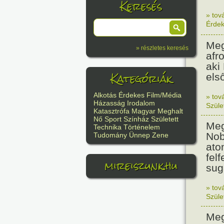
Keresés
» tov
Érde
Meg
» részletes keresés
afr
aki
Kategóriák
els
Alkotás
Érdekes
Film/Média
» tov
Házasság
Irodalom
Szüle
Katasztrófa
Magyar
Meghalt
Nő
Sport
Színház
Született
Meg
Technika
Történelem
Nob
Tudomány
Ünnep
Zene
ato
felf
mireiszunk.hu
sug
» tov
Szüle
Meg