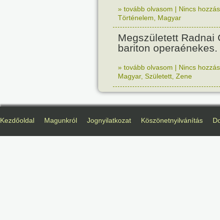
» tovább olvasom
|
Nincs hozzász
Történelem
,
Magyar
Megszületett Radnai
bariton operaénekes.
» tovább olvasom
|
Nincs hozzász
Magyar
,
Született
,
Zene
Kezdőoldal
Magunkról
Jognyilatkozat
Köszönetnyilvánítás
D