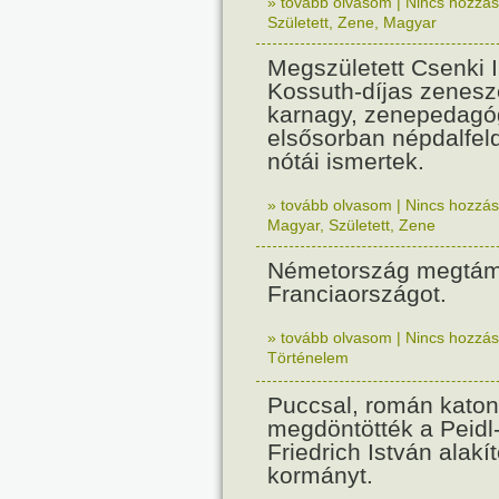
» tovább olvasom
|
Nincs hozzász
Született
,
Zene
,
Magyar
Megszületett Csenki 
Kossuth-díjas zenesz
karnagy, zenepedagó
elsősorban népdalfel
nótái ismertek.
» tovább olvasom
|
Nincs hozzász
Magyar
,
Született
,
Zene
Németország megtám
Franciaországot.
» tovább olvasom
|
Nincs hozzász
Történelem
Puccsal, román katon
megdöntötték a Peidl
Friedrich István alakít
kormányt.