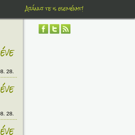
Ajánlj te is eseményt!
éve
8. 28.
éve
8. 28.
éve