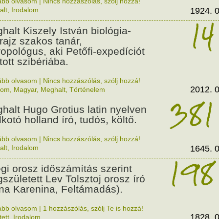
ább olvasom
|
Nincs hozzászólás, szólj hozzá!
alt
,
Irodalom
1924. 0
14
halt Kiszely István biológia-
drajz szakos tanár,
ropológus, aki Petőfi-expedíciót
tott szibériába.
ább olvasom
|
Nincs hozzászólás, szólj hozzá!
2012. 0
lom
,
Magyar
,
Meghalt
,
Történelem
381
halt Hugo Grotius latin nyelven
lkotó holland író, tudós, költő.
ább olvasom
|
Nincs hozzászólás, szólj hozzá!
alt
,
Irodalom
1645. 0
198
égi orosz időszámítás szerint
született Lev Tolsztoj orosz író
na Karenina, Feltámadás).
ább olvasom
|
1 hozzászólás, szólj Te is hozzá!
1828. 0
tett
,
Irodalom