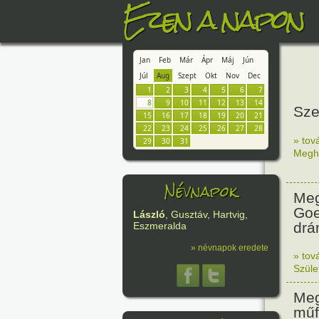
Ezen a napon
Jan
Feb
Már
Ápr
Máj
Jún
Júl
Aug
Szept
Okt
Nov
Dec
1
2
3
4
5
6
7
8
9
10
11
12
13
14
Sze
15
16
17
18
19
20
21
22
23
24
25
26
27
28
» tov
29
30
31
Megh
Névnapok
Meg
Goe
László
, Gusztáv, Hartvig,
drá
Eszmeralda
» névnapok eredete
» tov
Szüle
Meg
műf