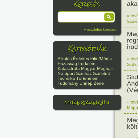
Keresés
aka
» tov
Szüle
» részletes keresés
Meg
reg
Kategóriák
iro
Alkotás
Érdekes
Film/Média
» tov
Házasság
Irodalom
Szüle
Katasztrófa
Magyar
Meghalt
Nő
Sport
Színház
Született
Stu
Technika
Történelem
And
Tudomány
Ünnep
Zene
(Vé
mireiszunk.hu
» tov
Megh
Meg
köl