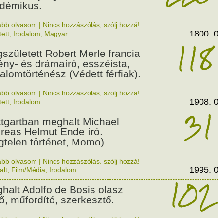
démikus.
ább olvasom
|
Nincs hozzászólás, szólj hozzá!
1800. 0
tett
,
Irodalom
,
Magyar
118
született Robert Merle francia
ény- és drámaíró, esszéista,
dalomtörténész (Védett férfiak).
ább olvasom
|
Nincs hozzászólás, szólj hozzá!
1908. 0
tett
,
Irodalom
31
ttgartban meghalt Michael
reas Helmut Ende író.
gtelen történet, Momo)
ább olvasom
|
Nincs hozzászólás, szólj hozzá!
1995. 0
alt
,
Film/Média
,
Irodalom
102
halt Adolfo de Bosis olasz
tő, műfordító, szerkesztő.