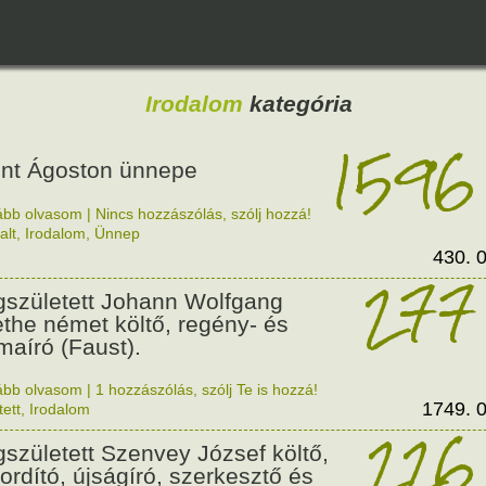
Irodalom
kategória
1596
nt Ágoston ünnepe
ább olvasom
|
Nincs hozzászólás, szólj hozzá!
alt
,
Irodalom
,
Ünnep
430. 0
277
született Johann Wolfgang
the német költő, regény- és
maíró (Faust).
ább olvasom
|
1 hozzászólás, szólj Te is hozzá!
1749. 0
tett
,
Irodalom
226
született Szenvey József költő,
ordító, újságíró, szerkesztő és