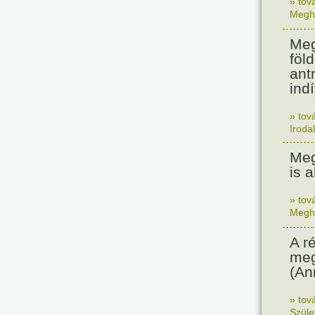
» tov
Megh
Meg
föl
ant
indí
» tov
Iroda
Meg
is a
» tov
Megh
A r
meg
(An
» tov
Szüle