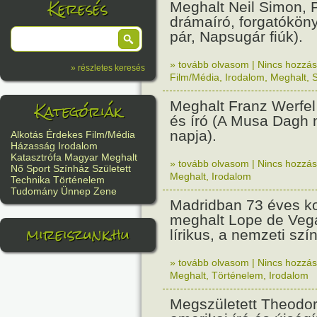
Keresés
Meghalt Neil Simon, P
drámaíró, forgatóköny
pár, Napsugár fiúk).
» tovább olvasom
|
Nincs hozzász
» részletes keresés
Film/Média
,
Irodalom
,
Meghalt
,
Kategóriák
Meghalt Franz Werfel 
és író (A Musa Dagh
napja).
Alkotás
Érdekes
Film/Média
Házasság
Irodalom
Katasztrófa
Magyar
Meghalt
» tovább olvasom
|
Nincs hozzász
Nő
Sport
Színház
Született
Meghalt
,
Irodalom
Technika
Történelem
Tudomány
Ünnep
Zene
Madridban 73 éves k
meghalt Lope de Veg
mireiszunk.hu
lírikus, a nemzeti szí
» tovább olvasom
|
Nincs hozzász
Meghalt
,
Történelem
,
Irodalom
Megszületett Theodor