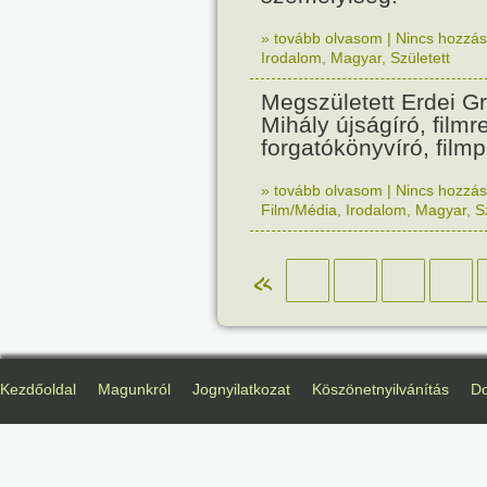
» tovább olvasom
|
Nincs hozzász
Irodalom
,
Magyar
,
Született
Megszületett Erdei G
Mihály újságíró, film
forgatókönyvíró, film
» tovább olvasom
|
Nincs hozzász
Film/Média
,
Irodalom
,
Magyar
,
S
«
Kezdőoldal
Magunkról
Jognyilatkozat
Köszönetnyilvánítás
D