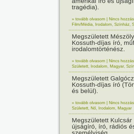
amerikai író és újság
tragédia).
» tovább olvasom
|
Nincs hozzász
Film/Média
,
Irodalom
,
Színház
,
S
Megszületett Mészöl
Kossuth-díjas író, műf
irodalomtörténész.
» tovább olvasom
|
Nincs hozzász
Született
,
Irodalom
,
Magyar
,
Szí
Megszületett Galgócz
Kossuth-díjas író (Tö
és belül).
» tovább olvasom
|
Nincs hozzász
Született
,
Nő
,
Irodalom
,
Magyar
Megszületett Kulcsár 
újságíró, író, rádiós é
személyiség.