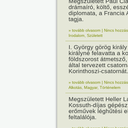
Megszületett Paul Cla
drámaíró, költő, essz
diplomata, a Francia
tagja.
» tovább olvasom
|
Nincs hozzász
Irodalom
,
Született
I. György görög királ
királyné felavatta a k
földszorost átmetsző,
által tervezett csatorn
Korinthoszi-csatornát
» tovább olvasom
|
Nincs hozzász
Alkotás
,
Magyar
,
Történelem
Megszületett Heller L
Kossuth-díjas gépés
erőművek léghűtési e
feltalálója.