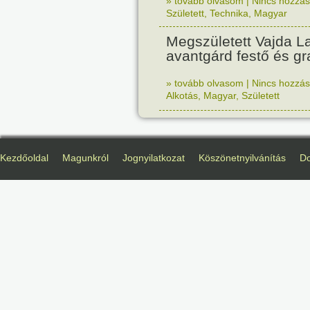
» tovább olvasom
|
Nincs hozzász
Született
,
Technika
,
Magyar
Megszületett Vajda La
avantgárd festő és gr
» tovább olvasom
|
Nincs hozzász
Alkotás
,
Magyar
,
Született
Kezdőoldal
Magunkról
Jognyilatkozat
Köszönetnyilvánítás
D