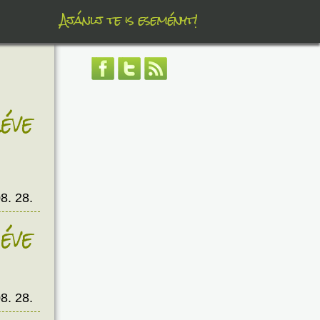
Ajánlj te is eseményt!
éve
8. 28.
éve
8. 28.