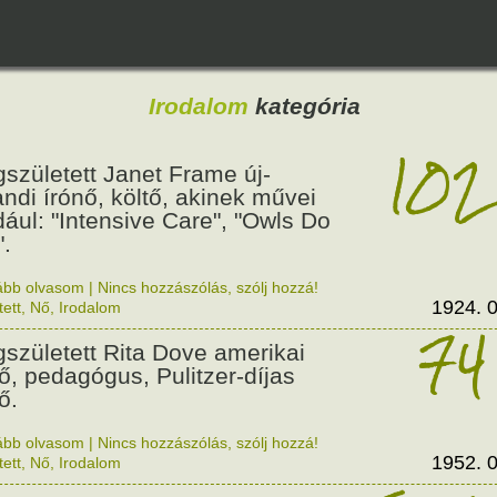
Irodalom
kategória
102
született Janet Frame új-
andi írónő, költő, akinek művei
dául: "Intensive Care", "Owls Do
".
ább olvasom
|
Nincs hozzászólás, szólj hozzá!
1924. 0
tett
,
Nő
,
Irodalom
74
született Rita Dove amerikai
tő, pedagógus, Pulitzer-díjas
ő.
ább olvasom
|
Nincs hozzászólás, szólj hozzá!
1952. 0
tett
,
Nő
,
Irodalom