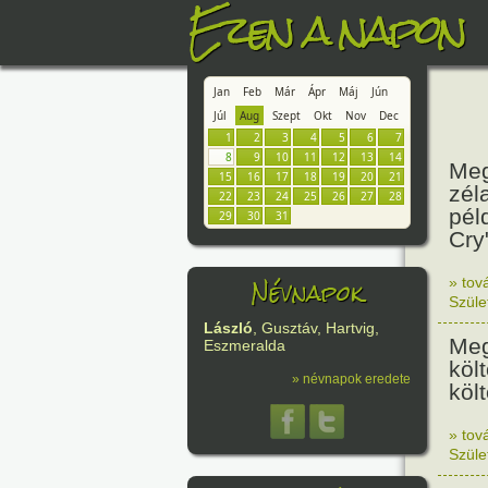
Ezen a napon
Jan
Feb
Már
Ápr
Máj
Jún
Júl
Aug
Szept
Okt
Nov
Dec
1
2
3
4
5
6
7
8
9
10
11
12
13
14
Meg
15
16
17
18
19
20
21
zél
22
23
24
25
26
27
28
pél
29
30
31
Cry
Névnapok
» tov
Szüle
László
, Gusztáv, Hartvig,
Meg
Eszmeralda
köl
» névnapok eredete
költ
» tov
Szüle