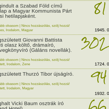
81
indult a Szabad Föld című
ilap a Magyar Kommunista Párt
si hetilapjaként.
ább olvasom
|
Nincs hozzászólás, szólj hozzá!
1945. 0
kes
,
Irodalom
,
Magyar
302
született Giovanni Battista
ti olasz költő, drámaíró,
vegkönyvíró (Gáláns novellák).
ább olvasom
|
Nincs hozzászólás, szólj hozzá!
1724. 0
tett
,
Irodalom
,
Zene
94
született Thurzó Tibor újságíró.
ább olvasom
|
Nincs hozzászólás, szólj hozzá!
tett
,
Irodalom
,
Magyar
1932. 0
66
halt Vicki Baum osztrák író
and Hotel).