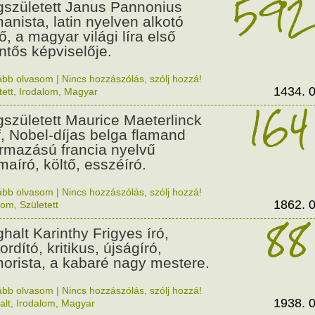
592
született Janus Pannonius
anista, latin nyelven alkotó
ő, a magyar világi líra első
entős képviselője.
ább olvasom
|
Nincs hozzászólás, szólj hozzá!
1434. 0
tett
,
Irodalom
,
Magyar
164
született Maurice Maeterlinck
f, Nobel-díjas belga flamand
rmazású francia nyelvű
maíró, költő, esszéíró.
ább olvasom
|
Nincs hozzászólás, szólj hozzá!
1862. 0
lom
,
Született
88
halt Karinthy Frigyes író,
rdító, kritikus, újságíró,
orista, a kabaré nagy mestere.
ább olvasom
|
Nincs hozzászólás, szólj hozzá!
1938. 0
alt
,
Irodalom
,
Magyar