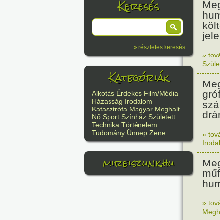
Keresés
Meg
hum
költ
jel
» részletes keresés
» tov
Szüle
Kategóriák
Meg
gró
Alkotás
Érdekes
Film/Média
Házasság
Irodalom
szá
Katasztrófa
Magyar
Meghalt
drá
Nő
Sport
Színház
Született
Technika
Történelem
Tudomány
Ünnep
Zene
» tov
Iroda
mireiszunk.hu
Meg
műfo
hum
» tov
Megh