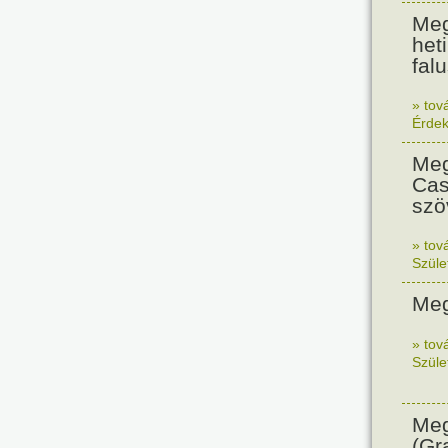
Meg
het
falu
» tov
Érde
Meg
Cas
szö
» tov
Szüle
Meg
» tov
Szüle
Meg
(Gr