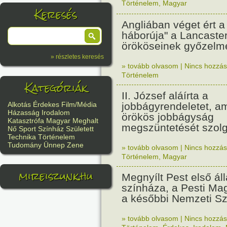
Történelem
,
Magyar
Keresés
Angliában véget ért a
háborúja" a Lancaste
örököseinek győzelm
» részletes keresés
» tovább olvasom
|
Nincs hozzász
Történelem
Kategóriák
II. József aláírta a
jobbágyrendeletet, a
Alkotás
Érdekes
Film/Média
Házasság
Irodalom
örökös jobbágyság
Katasztrófa
Magyar
Meghalt
megszüntetését szolg
Nő
Sport
Színház
Született
Technika
Történelem
Tudomány
Ünnep
Zene
» tovább olvasom
|
Nincs hozzász
Történelem
,
Magyar
mireiszunk.hu
Megnyílt Pest első á
színháza, a Pesti Ma
a későbbi Nemzeti Sz
» tovább olvasom
|
Nincs hozzász