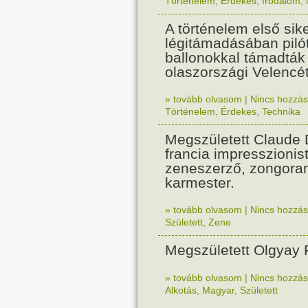
Történelem
,
Érdekes
,
Irodalom
,
A történelem első sik
légitámadásában pilót
ballonokkal támadták
olaszországi Velencét
» tovább olvasom
|
Nincs hozzász
Történelem
,
Érdekes
,
Technika
Megszületett Claude
francia impresszionis
zeneszerző, zongora
karmester.
» tovább olvasom
|
Nincs hozzász
Született
,
Zene
Megszületett Olgyay 
» tovább olvasom
|
Nincs hozzász
Alkotás
,
Magyar
,
Született