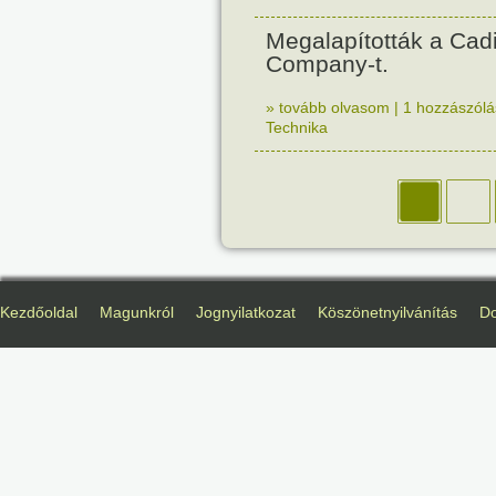
Megalapították a Cadi
Company-t.
» tovább olvasom
|
1 hozzászólás
Technika
Kezdőoldal
Magunkról
Jognyilatkozat
Köszönetnyilvánítás
D