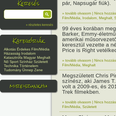
Keresés
pár, Napsugár fiúk).
» tovább olvasom
|
Nincs hozzász
Film/Média
,
Irodalom
,
Meghalt
,
» részletes keresés
99 éves korában meg
Barker, Emmy-életmű
Kategóriák
amerikai műsorvezető
keresztül vezette a 
Price is Right vetélk
Alkotás
Érdekes
Film/Média
Házasság
Irodalom
Katasztrófa
Magyar
Meghalt
» tovább olvasom
|
Nincs hozzász
Nő
Sport
Színház
Született
Film/Média
,
Meghalt
Technika
Történelem
Tudomány
Ünnep
Zene
Megszületett Chris Pi
színész, aki James T.
mireiszunk.hu
volt a 2009-es, és 20
Trek filmekben.
» tovább olvasom
|
Nincs hozzász
Film/Média
,
Született