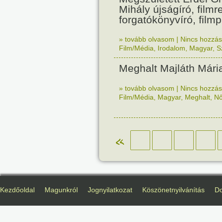
Mihály újságíró, film
forgatókönyvíró, film
» tovább olvasom
|
Nincs hozzász
Film/Média
,
Irodalom
,
Magyar
,
S
Meghalt Majláth Mári
» tovább olvasom
|
Nincs hozzász
Film/Média
,
Magyar
,
Meghalt
,
N
«
Kezdőoldal
Magunkról
Jognyilatkozat
Köszönetnyilvánítás
D