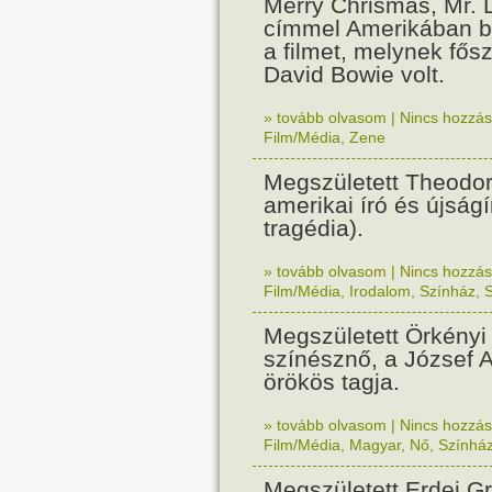
Merry Chrismas, Mr.
címmel Amerikában b
a filmet, melynek fős
David Bowie volt.
» tovább olvasom
|
Nincs hozzász
Film/Média
,
Zene
Megszületett Theodor
amerikai író és újság
tragédia).
» tovább olvasom
|
Nincs hozzász
Film/Média
,
Irodalom
,
Színház
,
S
Megszületett Örkényi
színésznő, a József A
örökös tagja.
» tovább olvasom
|
Nincs hozzász
Film/Média
,
Magyar
,
Nő
,
Színhá
Megszületett Erdei G