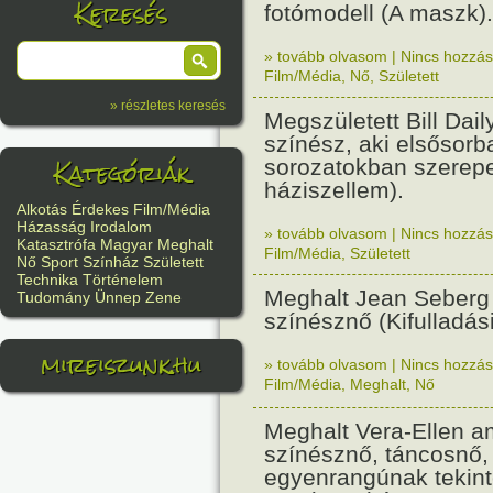
Keresés
fotómodell (A maszk).
» tovább olvasom
|
Nincs hozzász
Film/Média
,
Nő
,
Született
» részletes keresés
Megszületett Bill Dail
színész, aki elsősorb
Kategóriák
sorozatokban szerepe
háziszellem).
Alkotás
Érdekes
Film/Média
Házasság
Irodalom
» tovább olvasom
|
Nincs hozzász
Katasztrófa
Magyar
Meghalt
Film/Média
,
Született
Nő
Sport
Színház
Született
Technika
Történelem
Meghalt Jean Seberg
Tudomány
Ünnep
Zene
színésznő (Kifulladási
mireiszunk.hu
» tovább olvasom
|
Nincs hozzász
Film/Média
,
Meghalt
,
Nő
Meghalt Vera-Ellen a
színésznő, táncosnő, 
egyenrangúnak tekint