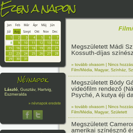
Ezen a napon
Jan
Feb
Már
Ápr
Máj
Jún
Film
Júl
Aug
Szept
Okt
Nov
Dec
1
2
3
4
5
6
7
8
9
10
11
12
13
14
Megszületett Mádi S
15
16
17
18
19
20
21
Kossuth-díjas színész
22
23
24
25
26
27
28
29
30
31
» tovább olvasom
|
Nincs hozzász
Film/Média
,
Magyar
,
Színház
,
Sz
Névnapok
Megszületett Bódy Gá
videófilm rendező (Ná
László
, Gusztáv, Hartvig,
Psyché, A kutya éji da
Eszmeralda
» névnapok eredete
» tovább olvasom
|
Nincs hozzász
Film/Média
,
Magyar
,
Született
Megszületett Camero
amerikai színésznő é