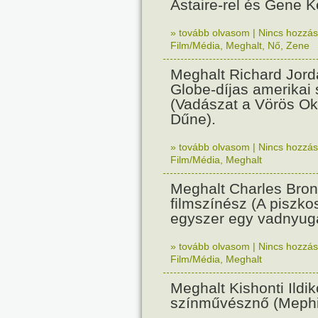
Astaire-rel és Gene Ke
» tovább olvasom
|
Nincs hozzász
Film/Média
,
Meghalt
,
Nő
,
Zene
Meghalt Richard Jord
Globe-díjas amerikai
(Vadászat a Vörös Ok
Dűne).
» tovább olvasom
|
Nincs hozzász
Film/Média
,
Meghalt
Meghalt Charles Bron
filmszínész (A piszkos
egyszer egy vadnyuga
» tovább olvasom
|
Nincs hozzász
Film/Média
,
Meghalt
Meghalt Kishonti Ildik
színművésznő (Mephist