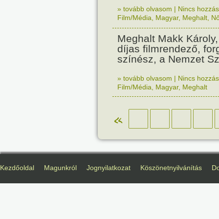
» tovább olvasom
|
Nincs hozzász
Film/Média
,
Magyar
,
Meghalt
,
N
Meghalt Makk Károly,
díjas filmrendező, fo
színész, a Nemzet Sz
» tovább olvasom
|
Nincs hozzász
Film/Média
,
Magyar
,
Meghalt
«
Kezdőoldal
Magunkról
Jognyilatkozat
Köszönetnyilvánítás
D