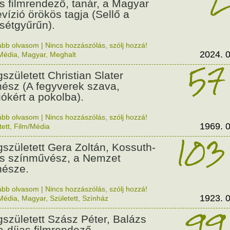
as filmrendező, tanár, a Magyar
evízió örökös tagja (Sellő a
sétgyűrűn).
ább olvasom
|
Nincs hozzászólás, szólj hozzá!
2024. 0
Média
,
Magyar
,
Meghalt
57
született Christian Slater
nész (A fegyverek szava,
liókért a pokolba).
ább olvasom
|
Nincs hozzászólás, szólj hozzá!
1969. 0
tett
,
Film/Média
103
született Gera Zoltán, Kossuth-
as színművész, a Nemzet
nésze.
ább olvasom
|
Nincs hozzászólás, szólj hozzá!
1923. 0
Média
,
Magyar
,
Született
,
Színház
99
született Szász Péter, Balázs
a-díjas filmrendező,