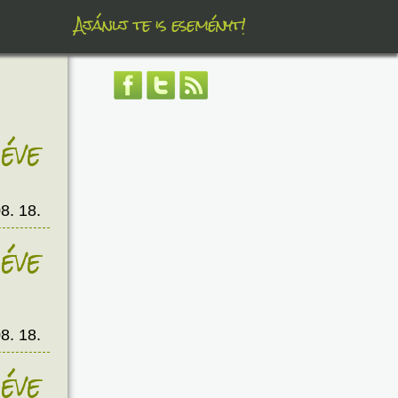
Ajánlj te is eseményt!
éve
8. 18.
éve
8. 18.
éve