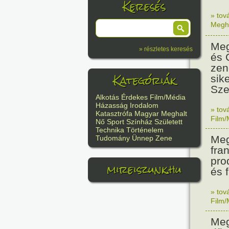
Keresés
» tov
Megh
Meg
» részletes keresés
és 
zen
Kategóriák
sik
Sze
Alkotás
Érdekes
Film/Média
Házasság
Irodalom
» tov
Katasztrófa
Magyar
Meghalt
Film/
Nő
Sport
Színház
Született
Technika
Történelem
Meg
Tudomány
Ünnep
Zene
fra
pro
mireiszunk.hu
és f
» tov
Film/
Meg