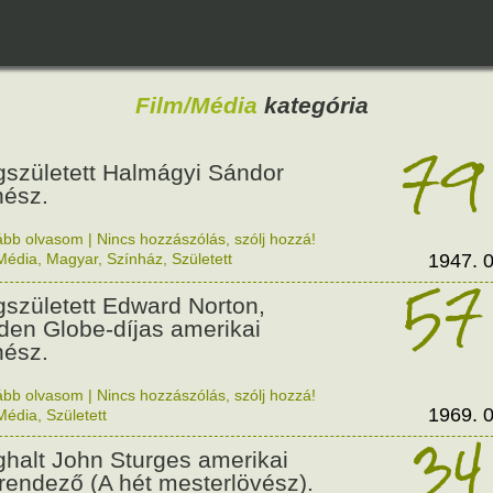
Film/Média
kategória
79
született Halmágyi Sándor
nész.
ább olvasom
|
Nincs hozzászólás, szólj hozzá!
Média
,
Magyar
,
Színház
,
Született
1947. 0
57
született Edward Norton,
den Globe-díjas amerikai
nész.
ább olvasom
|
Nincs hozzászólás, szólj hozzá!
1969. 0
Média
,
Született
34
halt John Sturges amerikai
mrendező (A hét mesterlövész).