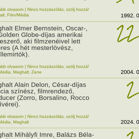
ább olvasom
|
Nincs hozzászólás, szólj hozzá!
alt
,
Film/Média
1992. 0
22
halt Elmer Bernstein, Oscar-,
Golden Globe-díjas amerikai
eszerő, aki filmzenéivel lett
eres (A hét mesterlövész,
llemirtók).
ább olvasom
|
Nincs hozzászólás, szólj hozzá!
2004. 0
Média
,
Meghalt
,
Zene
2
halt Alain Delon, César-díjas
ncia színész, filmrendező,
ducer (Zorro, Borsalino, Rocco
ívérei).
ább olvasom
|
Nincs hozzászólás, szólj hozzá!
2024. 0
Média
,
Meghalt
2
halt Mihályfi Imre, Balázs Béla-