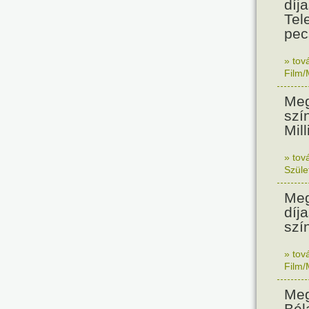
díj
Tel
pec
» tov
Film/
Meg
szí
Mil
» tov
Szüle
Meg
díj
szí
» tov
Film/
Meg
Bél