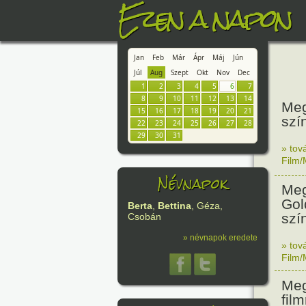
Ezen a napon
Jan
Feb
Már
Ápr
Máj
Jún
Júl
Aug
Szept
Okt
Nov
Dec
1
2
3
4
5
6
7
8
9
10
11
12
13
14
Meg
15
16
17
18
19
20
21
szí
22
23
24
25
26
27
28
29
30
31
» tov
Film/
Névnapok
Meg
Gol
Berta
,
Bettina
, Géza,
szí
Csobán
» névnapok eredete
» tov
Film/
Meg
fil