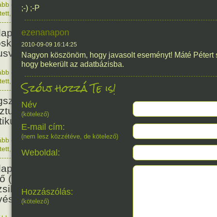
ább olvasom
|
Nincs hozzászólás, szólj hozzá!
;-) ;-P
1876. 0
tett
,
Történelem
,
Nő
128
apesten megszületett Szalmás
ezenanapon
oska zenetanárnő, zeneszerző,
2010-09-09 16:14:25
usvezető.
Nagyon köszönöm, hogy javasolt eseményt! Máté Pétert 
hogy bekerült az adatbázisba.
ább olvasom
|
Nincs hozzászólás, szólj hozzá!
1898. 0
tett
,
Nő
,
Zene
,
Magyar
Szólj hozzá Te is!
115
született Bibó István,
Név
ztumusz Széchenyi-díjas író,
(kötelező)
tikus, jogász.
E-mail cím:
(nem lesz közzétéve, de kötelező)
ább olvasom
|
Nincs hozzászólás, szólj hozzá!
1911. 0
tett
,
Irodalom
,
Magyar
Weboldal:
114
apesten megszületett Beamter
ő (Becenevén: Bubi) dzsessz-
sikus, vibrafon és xilofon-
Hozzászólás:
ész.
(kötelező)