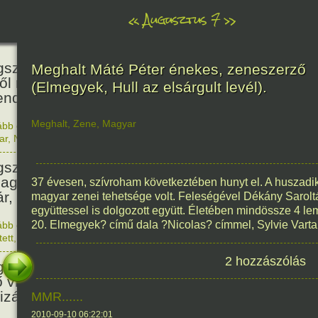
«
Augusztus 7
»
466
született Báthori Erzsébet,
Meghalt Máté Péter énekes, zeneszerző
ről rémséges és kegyetlen
(Elmegyek, Hull az elsárgult levél).
endák éltek.
Meghalt
,
Zene
,
Magyar
ább olvasom
|
Nincs hozzászólás, szólj hozzá!
1560. 0
ar
,
Nő
,
Történelem
201
született Kondor Gusztáv
llagász, matematikus, egyetemi
37 évesen, szívroham következtében hunyt el. A huszad
ár, akadémikus.
magyar zenei tehetsége volt. Feleségével Dékány Sarolt
együttessel is dolgozott együtt. Életében mindössze 4 le
20. Elmegyek? című dala ?Nicolas? címmel, Sylvie Vartan
ább olvasom
|
Nincs hozzászólás, szólj hozzá!
1825. 0
tett
,
Technika
,
Magyar
150
2 hozzászólás
született Mata Hari, a híres
ő világháborús táncosnő,
tizán és kém.
MMR......
2010-09-10 06:22:01