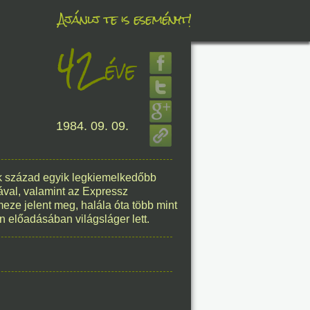
Ajánlj te is eseményt!
42
éve
éve
1984. 09. 09.
8. 07.
éve
ik század egyik legkiemelkedőbb
ával, valamint az Expressz
meze jelent meg, halála óta több mint
 előadásában világsláger lett.
8. 07.
éve