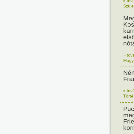
» tov
Szüle
Meg
Kos
kar
els
nót
» tov
Magy
Ném
Fra
» tov
Tört
Puc
meg
Frie
kor