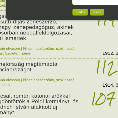
ább olvasom
|
Nincs hozzászólás, szólj hozzá!
1912. 0
tett
,
Zene
,
Magyar
114
Küldés
Törlés
született Csenki Imre,
suth-díjas zeneszerző,
nagy, zenepedagógus, akinek
ősorban népdalfeldolgozásai,
ái ismertek.
ább olvasom
|
Nincs hozzászólás, szólj hozzá!
1912. 0
ar
,
Született
,
Zene
112
etország megtámadta
nciaországot.
ább olvasom
|
Nincs hozzászólás, szólj hozzá!
énelem
1914. 0
107
csal, román katonai erőkkel
döntötték a Peidl-kormányt, és
drich István alakított új
mányt.