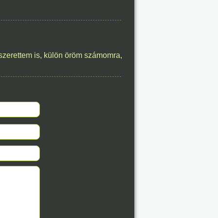
8. 07.
éve
szerettem is, külön öröm számomra,
8. 07.
éve
8. 07.
éve