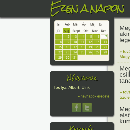
Ezen a napon
Jan
Feb
Már
Ápr
Máj
Jún
Meg
Júl
Aug
Szept
Okt
Nov
Dec
aki
1
2
3
4
5
6
7
leg
8
9
10
11
12
13
14
15
16
17
18
19
20
21
» tov
22
23
24
25
26
27
28
Magy
29
30
31
Meg
csi
Névnapok
tan
Ibolya
, Albert, Ulrik
» tov
» névnapok eredete
Szüle
Meg
els
kur
Keresés