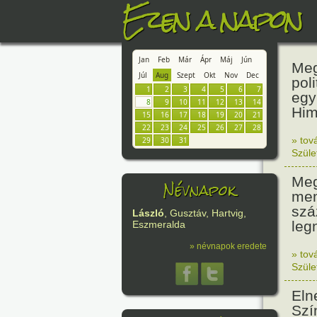
Ezen a napon
Jan
Feb
Már
Ápr
Máj
Jún
Meg
Júl
Aug
Szept
Okt
Nov
Dec
pol
1
2
3
4
5
6
7
egy
8
9
10
11
12
13
14
Him
15
16
17
18
19
20
21
22
23
24
25
26
27
28
» tov
29
30
31
Szüle
Meg
Névnapok
mem
szá
László
, Gusztáv, Hartvig,
leg
Eszmeralda
» névnapok eredete
» tov
Szüle
Eln
Szí