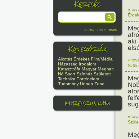
Keresés
» tov
Érde
Meg
» részletes keresés
afr
aki
Kategóriák
els
Alkotás
Érdekes
Film/Média
» tov
Házasság
Irodalom
Szüle
Katasztrófa
Magyar
Meghalt
Nő
Sport
Színház
Született
Meg
Technika
Történelem
Nob
Tudomány
Ünnep
Zene
ato
felf
mireiszunk.hu
sug
» tov
Szüle
Meg