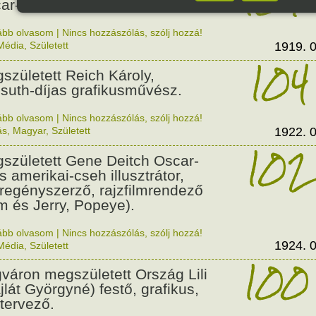
ar-díjas olasz filmproducer.
ább olvasom
|
Nincs hozzászólás, szólj hozzá!
Média
,
Született
1919. 0
104
született Reich Károly,
suth-díjas grafikusművész.
ább olvasom
|
Nincs hozzászólás, szólj hozzá!
ás
,
Magyar
,
Született
1922. 0
102
született Gene Deitch Oscar-
s amerikai-cseh illusztrátor,
regényszerző, rajzfilmrendező
m és Jerry, Popeye).
ább olvasom
|
Nincs hozzászólás, szólj hozzá!
1924. 0
Média
,
Született
100
váron megszületett Ország Lili
jlát Györgyné) festő, grafikus,
tervező.