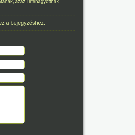
tatának, azaz Hitehagyottnak
8. 08.
ez a bejegyzéshez.
éve
8. 08.
éve
8. 08.