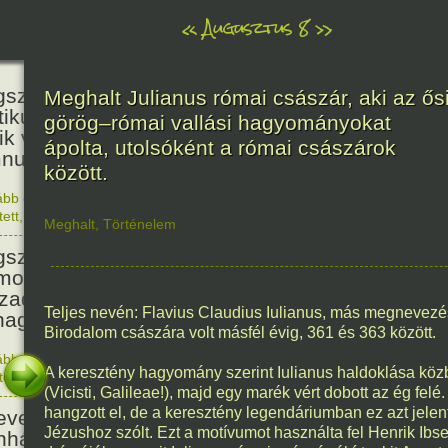
«
Augusztus 8
»
236
született Kölcsey Ferenc költő,
Meghalt Julianus római császár, aki az ős
itikus, akadémikus, a reformkor
görög–római vallási hagyományokat
ik vezéregyénisége, a nemzeti
ápolta, utolsóként a római császárok
nusz költője.
között.
ább olvasom
|
1 hozzászólás, szólj Te is hozzá!
1790. 0
tett
,
Történelem
,
Zene
,
Magyar
Meghalt
,
Történelem
336
született Mikes Kelemen
oáríró, műfordító, a XVIII.
zadi magyar prózairodalom
Teljes nevén: Flavius Claudius Iulianus, más megnevezé
nagyobb alakja.
Birodalom császára volt másfél évig, 361 és 363 között.
ább olvasom
|
1 hozzászólás, szólj Te is hozzá!
A keresztény hagyomány szerint Iulianus haldoklása közben 
1690. 0
tett
,
Történelem
,
Irodalom
,
Magyar
186
(Vicisti, Galileae!), majd egy marék vért dobott az ég fe
hangzott el, de a keresztény legendáriumban ez azt jelent
evezték a Pesti Magyar
Jézushoz szólt. Ezt a motívumot használta fel Henrik Ibse
nházat Nemzeti Színháznak.