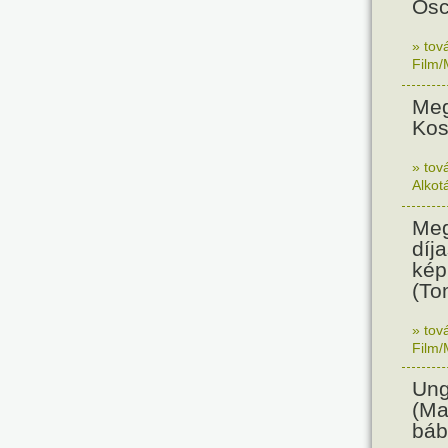
Osc
» tov
Film/
Meg
Kos
» tov
Alkot
Meg
díja
kép
(To
» tov
Film/
Ung
(Ma
báb