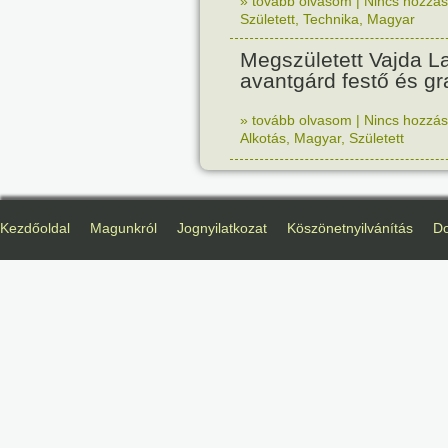
» tovább olvasom
|
Nincs hozzász
Született
,
Technika
,
Magyar
Megszületett Vajda La
avantgárd festő és gr
» tovább olvasom
|
Nincs hozzász
Alkotás
,
Magyar
,
Született
Kezdőoldal
Magunkról
Jognyilatkozat
Köszönetnyilvánítás
D