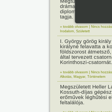
Megszületett Paul Cla
drámaíró, költő, essz
diplomata, a Francia
tagja.
» tovább olvasom
|
Nincs hozzász
Irodalom
,
Született
I. György görög királ
királyné felavatta a k
földszorost átmetsző,
által tervezett csatorn
Korinthoszi-csatornát
» tovább olvasom
|
Nincs hozzász
Alkotás
,
Magyar
,
Történelem
Megszületett Heller L
Kossuth-díjas gépés
erőművek léghűtési e
feltalálója.