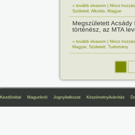
» tovább olvasom
|
Nincs hozzász
Született
,
Alkotás
,
Magyar
Megszületett Acsády 
történész, az MTA lev
» tovább olvasom
|
Nincs hozzász
Magyar
,
Született
,
Tudomány
Kezdőoldal
Magunkról
Jognyilatkozat
Köszönetnyilvánítás
D