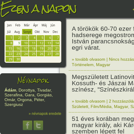
Ezen a napon
Jan
Feb
Már
Ápr
Máj
Jún
A törökök 60-70 ezer 
Júl
Aug
Szept
Okt
Nov
Dec
hadserege megostrom
1
2
3
4
5
6
7
István parancsnoksága
8
9
10
11
12
13
14
egri várat.
15
16
17
18
19
20
21
22
23
24
25
26
27
28
» tovább olvasom
|
Nincs hozzász
29
30
Történelem
,
Magyar
Megszületett Latinovi
Névnapok
Kossuth- és Jászai Ma
színész, "Színészkirál
Ádám
, Dorottya, Tivadar,
Szerafina, Gara, Gorgiás,
Omár, Orgona, Péter,
» tovább olvasom
|
2 hozzászólás
Szergiusz
Született
,
Film/Média
,
Magyar
,
S
» névnapok eredete
51 éves korában megh
magyar király, aki Kár
szemben lépett fel