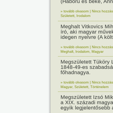
(Háború és béke, Ann
» tovább olvasom
|
Nincs hozzász
Született
,
Irodalom
Meghalt Vitkovics Mih
író, aki magyar műveke
idegen nyelvre (A köl
» tovább olvasom
|
Nincs hozzász
Meghalt
,
Irodalom
,
Magyar
Megszületett Tüköry 
1848-49-es szabadsá
főhadnagya.
» tovább olvasom
|
Nincs hozzász
Magyar
,
Született
,
Történelem
Megszületett Izsó Mik
a XIX. századi magya
egyik legjelentősebb 