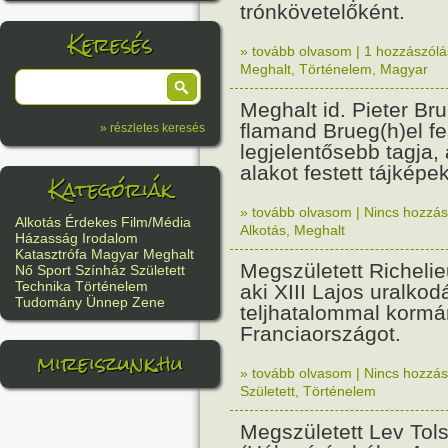
trónkövetelőként.
Keresés
» tovább olvasom
|
1 hozzászólás
Meghalt
,
Történelem
,
Magyar
Meghalt id. Pieter Bru
flamand Brueg(h)el f
» részletes keresés
legjelentősebb tagja,
alakot festett tájképe
Kategóriák
» tovább olvasom
|
Nincs hozzász
Alkotás
Érdekes
Film/Média
Alkotás
,
Meghalt
Házasság
Irodalom
Katasztrófa
Magyar
Meghalt
Megszületett Richeli
Nő
Sport
Színház
Született
Technika
Történelem
aki XIII Lajos uralkod
Tudomány
Ünnep
Zene
teljhatalommal kormá
Franciaországot.
mireiszunk.hu
» tovább olvasom
|
Nincs hozzász
Született
,
Történelem
Megszületett Lev Tols