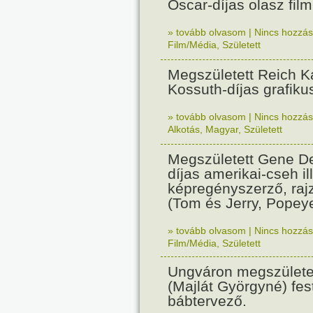
Oscar-díjas olasz fil
» tovább olvasom
|
Nincs hozzász
Film/Média
,
Született
Megszületett Reich Ká
Kossuth-díjas grafik
» tovább olvasom
|
Nincs hozzász
Alkotás
,
Magyar
,
Született
Megszületett Gene De
díjas amerikai-cseh ill
képregényszerző, raj
(Tom és Jerry, Popeye
» tovább olvasom
|
Nincs hozzász
Film/Média
,
Született
Ungváron megszületet
(Majlát Györgyné) fest
bábtervező.