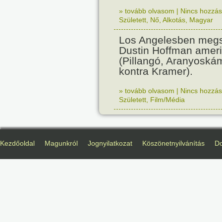
» tovább olvasom
|
Nincs hozzász
Született
,
Nő
,
Alkotás
,
Magyar
Los Angelesben megs
Dustin Hoffman ameri
(Pillangó, Aranyoská
kontra Kramer).
» tovább olvasom
|
Nincs hozzász
Született
,
Film/Média
Kezdőoldal
Magunkról
Jognyilatkozat
Köszönetnyilvánítás
D