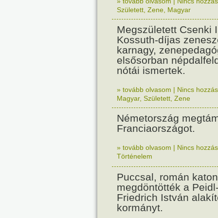
» tovább olvasom
|
Nincs hozzász
Született
,
Zene
,
Magyar
Megszületett Csenki 
Kossuth-díjas zenesz
karnagy, zenepedagó
elsősorban népdalfel
nótái ismertek.
» tovább olvasom
|
Nincs hozzász
Magyar
,
Született
,
Zene
Németország megtám
Franciaországot.
» tovább olvasom
|
Nincs hozzász
Történelem
Puccsal, román katon
megdöntötték a Peidl
Friedrich István alakít
kormányt.