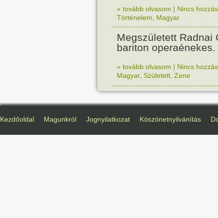
» tovább olvasom
|
Nincs hozzász
Történelem
,
Magyar
Megszületett Radnai
bariton operaénekes.
» tovább olvasom
|
Nincs hozzász
Magyar
,
Született
,
Zene
Kezdőoldal
Magunkról
Jognyilatkozat
Köszönetnyilvánítás
D