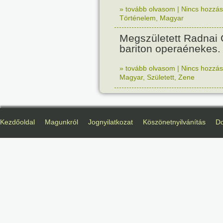
» tovább olvasom
|
Nincs hozzász
Történelem
,
Magyar
Megszületett Radnai
bariton operaénekes.
» tovább olvasom
|
Nincs hozzász
Magyar
,
Született
,
Zene
Kezdőoldal
Magunkról
Jognyilatkozat
Köszönetnyilvánítás
D