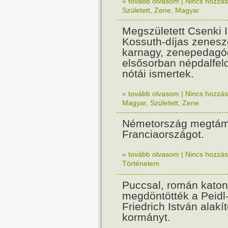
» tovább olvasom
|
Nincs hozzász
Született
,
Zene
,
Magyar
Megszületett Csenki 
Kossuth-díjas zenesz
karnagy, zenepedagó
elsősorban népdalfel
nótái ismertek.
» tovább olvasom
|
Nincs hozzász
Magyar
,
Született
,
Zene
Németország megtám
Franciaországot.
» tovább olvasom
|
Nincs hozzász
Történelem
Puccsal, román katon
megdöntötték a Peidl
Friedrich István alakít
kormányt.