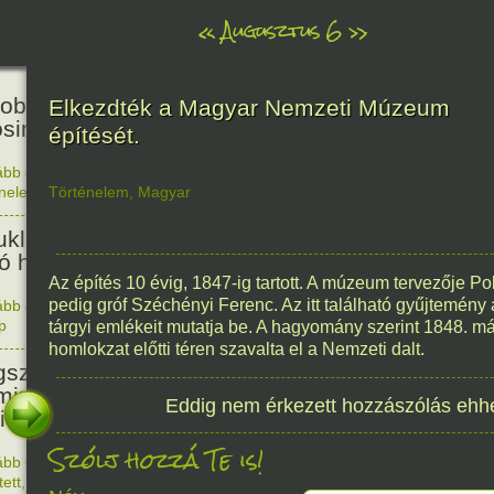
«
Augusztus 6
»
81
obták az első atombombát
Elkezdték a Magyar Nemzeti Múzeum
osimára.
építését.
ább olvasom
|
Nincs hozzászólás, szólj hozzá!
énelem
Történelem
,
Magyar
1945. 0
48
ukleáris fegyverek betiltásáért
yó harc világnapja
Az építés 10 évig, 1847-ig tartott. A múzeum tervezője Pol
pedig gróf Széchényi Ferenc. Az itt található gyűjtemén
ább olvasom
|
Nincs hozzászólás, szólj hozzá!
p
1978. 0
tárgyi emlékeit mutatja be. A hagyomány szerint 1848. m
145
homlokzat előtti téren szavalta el a Nemzeti dalt.
született Sir Alexander
ming, Nobel-díjas angol orvos, a
Eddig nem érkezett hozzászólás ehh
cillin felfedezője.
Szólj hozzá Te is!
ább olvasom
|
1 hozzászólás, szólj Te is hozzá!
1881. 0
tett
,
Alkotás