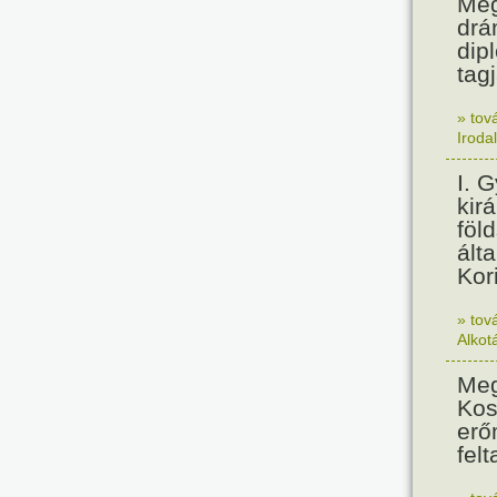
Meg
drá
dip
tagj
» tov
Iroda
I. 
kir
föl
álta
Kor
» tov
Alkot
Meg
Kos
erő
felt