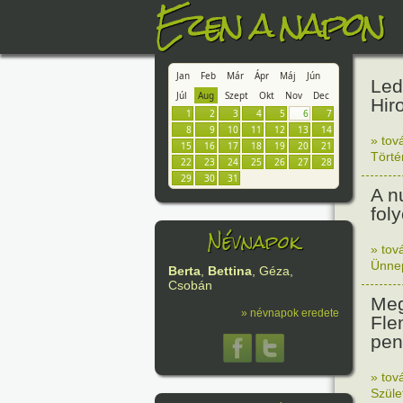
Ezen a napon
Jan
Feb
Már
Ápr
Máj
Jún
Led
Júl
Aug
Szept
Okt
Nov
Dec
Hir
1
2
3
4
5
6
7
8
9
10
11
12
13
14
» tov
15
16
17
18
19
20
21
Tört
22
23
24
25
26
27
28
29
30
31
A n
fol
Névnapok
» tov
Ünne
Berta
,
Bettina
, Géza,
Csobán
Meg
» névnapok eredete
Fle
peni
» tov
Szüle