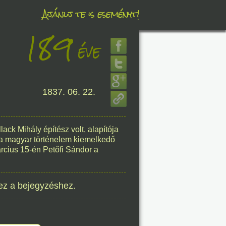
Ajánlj te is eseményt!
189
éve
éve
8. 06.
1837. 06. 22.
éve
lack Mihály építész volt, alapítója
y a magyar történelem kiemelkedő
8. 06.
árcius 15-én Petőfi Sándor a
éve
ez a bejegyzéshez.
8. 06.