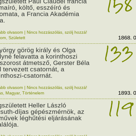
158
született Paul Claudel francia
maíró, költő, esszéíró és
lomata, a Francia Akadémia
a.
ább olvasom
|
Nincs hozzászólás, szólj hozzá!
1868. 0
lom
,
Született
133
György görög király és Olga
ályné felavatta a korinthoszi
dszorost átmetsző, Gerster Béla
l tervezett csatornát, a
inthoszi-csatornát.
ább olvasom
|
Nincs hozzászólás, szólj hozzá!
1893. 0
ás
,
Magyar
,
Történelem
119
született Heller László
suth-díjas gépészmérnök, az
művek léghűtési eljárásának
alálója.