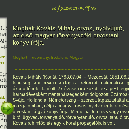
«
Augusztus 9
»
160
tus János természettudós
Meghalt Kováts Mihály orvos, nyelvújító,
reműködésével és
az első magyar törvényszéki orvostani
zgatásával megnyílt a
könyv írója.
apesti Állat- és Növénykert.
ább olvasom
|
Nincs hozzászólás, szólj hozzá!
Meghalt
,
Tudomány
,
Irodalom
,
Magyar
1866. 0
kes
,
Magyar
81
Egyesült Államok atombombát
Kováts Mihály (Korlát, 1768.07.04. – Mezőcsát, 1851.06.2
ott Nagaszakira, három nappal
tehetség, tanulóévei után logikát, retorikát, matematikát, g
irosimai támadás után.
ókortörténetet tanított. 27 évesen iratkozott be a pesti eg
harmadévesként már tanársegédként dolgozott. Számos 
ább olvasom
|
Nincs hozzászólás, szólj hozzá!
Svájc, Hollandia, Németország – szerzett tapasztalattal akt
1945. 0
énelem
1676
mozgalomban, célja a magyar orvosi nyelv megteremtése 
orvostani tárgyú könyv írója: Medicina Jurensis vagy orvo
gy) Szent Izsák, az önálló
bíró, ügyvéd, törvénytudó, törvénytanuló, orvos, tanuló 
ény egyház megteremtőjének
Kováts a himlőoltás egyik korai propagálója is volt.
epe