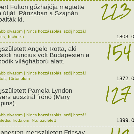
223
ert Fulton gőzhajója megtette
ő útját. Párizsban a Szajnán
álták ki.
ább olvasom
|
Nincs hozzászólás, szólj hozzá!
1803. 0
kes
,
Technika
154
született Angelo Rotta, aki
stoli nuncius volt Budapesten a
odik világháború alatt.
ább olvasom
|
Nincs hozzászólás, szólj hozzá!
1872. 0
tett
,
Történelem
127
született Pamela Lyndon
vers ausztrál írónő (Mary
pins).
ább olvasom
|
Nincs hozzászólás, szólj hozzá!
1899. 0
Média
,
Irodalom
,
Nő
,
Született
apesten megszületett Fricsay