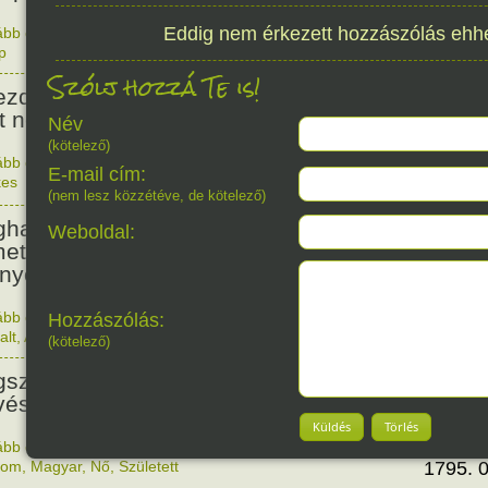
Eddig nem érkezett hozzászólás ehh
ább olvasom
|
Nincs hozzászólás, szólj hozzá!
350. 0
p
853
Szólj hozzá Te is!
ezdődött a pisai torony építése,
t nem terveztek ferdére. :)
Név
(kötelező)
ább olvasom
|
Nincs hozzászólás, szólj hozzá!
E-mail cím:
kes
1173. 0
510
(nem lesz közzétéve, de kötelező)
halt Hieronymus Bosch
Weboldal:
etalföldi festőművész (A
nyörök kertje triptichon).
ább olvasom
|
Nincs hozzászólás, szólj hozzá!
Hozzászólás:
1516. 0
alt
,
Alkotás
(kötelező)
231
született Dukai Takács Judit,
észnevén Malvina költőnő.
Küldés
Törlés
ább olvasom
|
Nincs hozzászólás, szólj hozzá!
lom
,
Magyar
,
Nő
,
Született
1795. 0