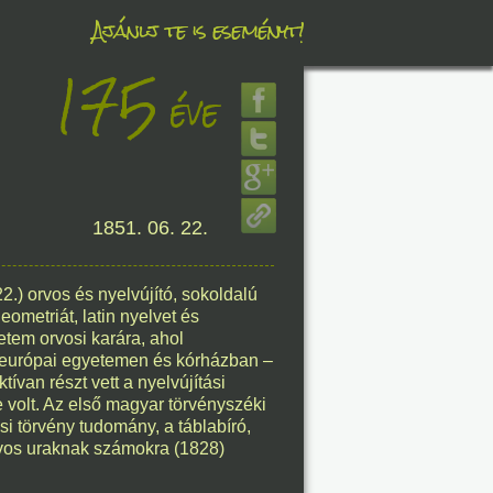
Ajánlj te is eseményt!
175
éve
éve
1851. 06. 22.
8. 09.
éve
2.) orvos és nyelvújító, sokoldalú
eometriát, latin nyelvet és
yetem orvosi karára, ahol
európai egyetemen és kórházban –
ívan részt vett a nyelvújítási
8. 09.
volt. Az első magyar törvényszéki
si törvény tudomány, a táblabíró,
éve
orvos uraknak számokra (1828)