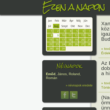
Ezen a napon
Jan
Feb
Már
Ápr
Máj
Jún
Xan
Júl
Aug
Szept
Okt
Nov
Dec
köz
1
2
3
4
5
6
7
iga
8
9
10
11
12
13
14
Bud
15
16
17
18
19
20
21
22
23
24
25
26
27
28
» tov
29
30
31
Érde
Az 
Névnapok
dob
a h
Emőd
, János, Roland,
Román
» tov
» névnapok eredete
Tört
(Na
örm
ünn