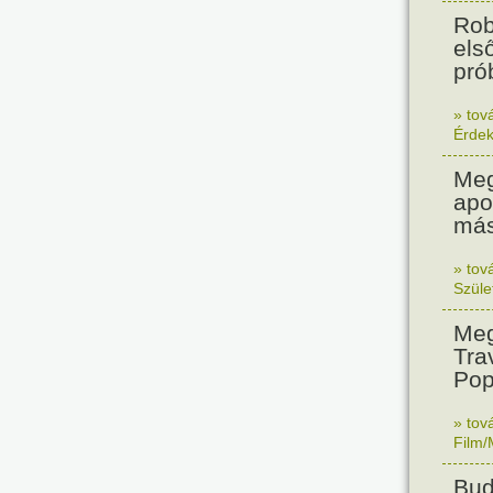
Rob
els
prób
» tov
Érde
Meg
apo
más
» tov
Szüle
Meg
Tra
Pop
» tov
Film/
Bud