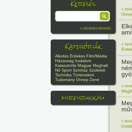
Keresés
» tov
Ünne
Elk
» részletes keresés
ami
Kategóriák
» tov
Érde
Alkotás
Érdekes
Film/Média
Meg
Házasság
Irodalom
Katasztrófa
Magyar
Meghalt
ném
Nő
Sport
Színház
Született
gyö
Technika
Történelem
Tudomány
Ünnep
Zene
» tov
Megh
mireiszunk.hu
Meg
műv
» tov
Iroda