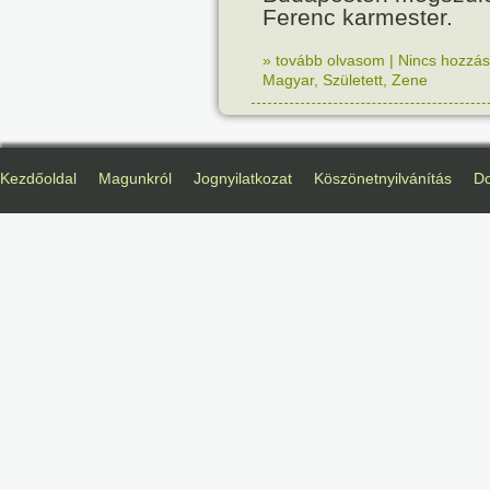
Ferenc karmester.
» tovább olvasom
|
Nincs hozzász
Magyar
,
Született
,
Zene
Kezdőoldal
Magunkról
Jognyilatkozat
Köszönetnyilvánítás
D