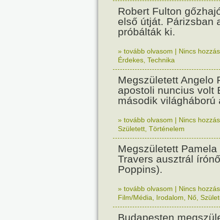
Robert Fulton gőzhaj
első útját. Párizsban
próbálták ki.
» tovább olvasom
|
Nincs hozzász
Érdekes
,
Technika
Megszületett Angelo R
apostoli nuncius volt
második világháború a
» tovább olvasom
|
Nincs hozzász
Született
,
Történelem
Megszületett Pamela
Travers ausztrál írón
Poppins).
» tovább olvasom
|
Nincs hozzász
Film/Média
,
Irodalom
,
Nő
,
Szület
Budapesten megszület