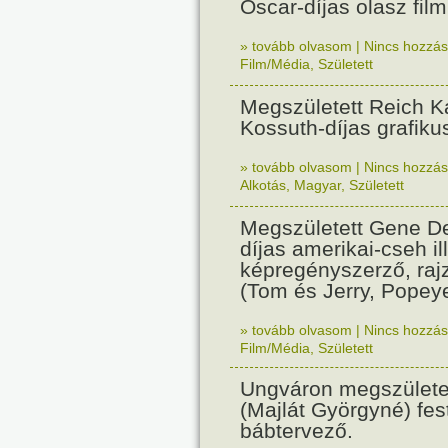
Oscar-díjas olasz fil
» tovább olvasom
|
Nincs hozzász
Film/Média
,
Született
Megszületett Reich Ká
Kossuth-díjas grafik
» tovább olvasom
|
Nincs hozzász
Alkotás
,
Magyar
,
Született
Megszületett Gene De
díjas amerikai-cseh ill
képregényszerző, raj
(Tom és Jerry, Popeye
» tovább olvasom
|
Nincs hozzász
Film/Média
,
Született
Ungváron megszületet
(Majlát Györgyné) fest
bábtervező.