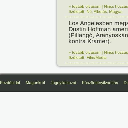
» tovább olvasom
|
Nincs hozzász
Született
,
Nő
,
Alkotás
,
Magyar
Los Angelesben megs
Dustin Hoffman ameri
(Pillangó, Aranyoská
kontra Kramer).
» tovább olvasom
|
Nincs hozzász
Született
,
Film/Média
Kezdőoldal
Magunkról
Jognyilatkozat
Köszönetnyilvánítás
D