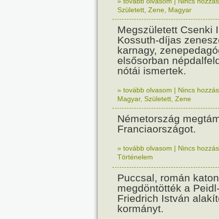
» tovább olvasom
|
Nincs hozzász
Született
,
Zene
,
Magyar
Megszületett Csenki 
Kossuth-díjas zenesz
karnagy, zenepedagó
elsősorban népdalfel
nótái ismertek.
» tovább olvasom
|
Nincs hozzász
Magyar
,
Született
,
Zene
Németország megtám
Franciaországot.
» tovább olvasom
|
Nincs hozzász
Történelem
Puccsal, román katon
megdöntötték a Peidl
Friedrich István alakít
kormányt.