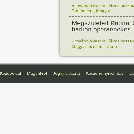
» tovább olvasom
|
Nincs hozzász
Történelem
,
Magyar
Megszületett Radnai
bariton operaénekes.
» tovább olvasom
|
Nincs hozzász
Magyar
,
Született
,
Zene
Kezdőoldal
Magunkról
Jognyilatkozat
Köszönetnyilvánítás
D