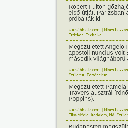
Robert Fulton gőzhaj
első útját. Párizsban
próbálták ki.
» tovább olvasom
|
Nincs hozzász
Érdekes
,
Technika
Megszületett Angelo R
apostoli nuncius volt
második világháború a
» tovább olvasom
|
Nincs hozzász
Született
,
Történelem
Megszületett Pamela
Travers ausztrál írón
Poppins).
» tovább olvasom
|
Nincs hozzász
Film/Média
,
Irodalom
,
Nő
,
Szület
Budapesten megszület