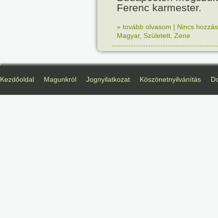
Ferenc karmester.
» tovább olvasom
|
Nincs hozzász
Magyar
,
Született
,
Zene
Kezdőoldal
Magunkról
Jognyilatkozat
Köszönetnyilvánítás
D