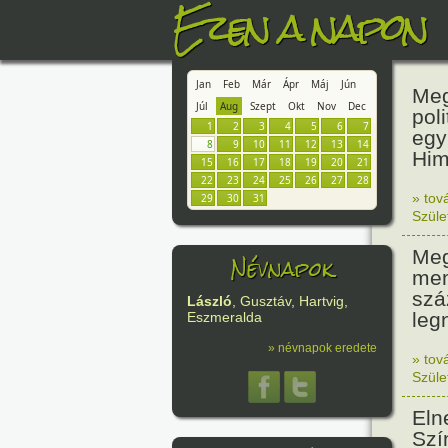
Ezen a napon
Jan
Feb
Már
Ápr
Máj
Jún
Meg
Júl
Aug
Szept
Okt
Nov
Dec
pol
1
2
3
4
5
6
7
egy
8
9
10
11
12
13
14
Him
15
16
17
18
19
20
21
22
23
24
25
26
27
28
» tov
29
30
31
Szüle
Meg
Névnapok
mem
szá
László
, Gusztáv, Hartvig,
leg
Eszmeralda
» névnapok eredete
» tov
Szüle
Eln
Szí