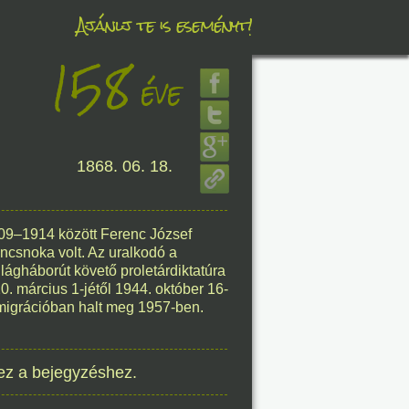
Ajánlj te is eseményt!
158
éve
éve
1868. 06. 18.
8. 08.
éve
909–1914 között Ferenc József
ancsnoka volt. Az uralkodó a
lágháborút követő proletárdiktatúra
. március 1-jétől 1944. október 16-
emigrációban halt meg 1957-ben.
8. 08.
ez a bejegyzéshez.
éve