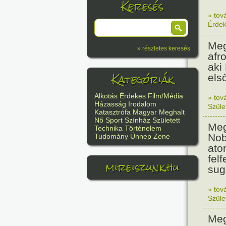
Keresés
» tov
Érde
Meg
» részletes keresés
afr
aki
Kategóriák
els
Alkotás
Érdekes
Film/Média
» tov
Házasság
Irodalom
Szüle
Katasztrófa
Magyar
Meghalt
Nő
Sport
Színház
Született
Meg
Technika
Történelem
Nob
Tudomány
Ünnep
Zene
ato
felf
mireiszunk.hu
sug
» tov
Szüle
Meg