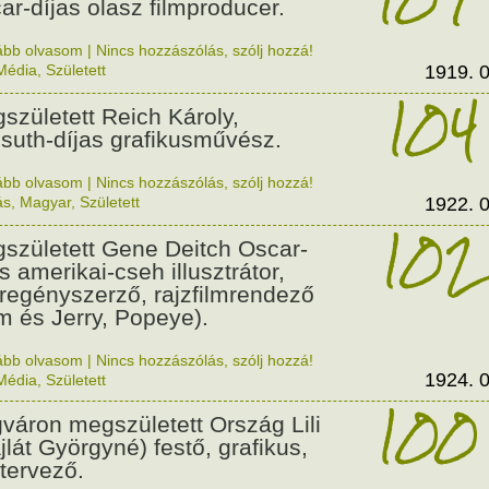
ar-díjas olasz filmproducer.
ább olvasom
|
Nincs hozzászólás, szólj hozzá!
Média
,
Született
1919. 0
104
született Reich Károly,
suth-díjas grafikusművész.
ább olvasom
|
Nincs hozzászólás, szólj hozzá!
ás
,
Magyar
,
Született
1922. 0
102
született Gene Deitch Oscar-
s amerikai-cseh illusztrátor,
regényszerző, rajzfilmrendező
m és Jerry, Popeye).
ább olvasom
|
Nincs hozzászólás, szólj hozzá!
1924. 0
Média
,
Született
100
váron megszületett Ország Lili
jlát Györgyné) festő, grafikus,
tervező.