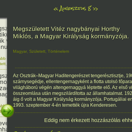
«
Augusztus 8
»
236
született Kölcsey Ferenc költő,
Megszületett Vitéz nagybányai Horthy
itikus, akadémikus, a reformkor
Miklós, a Magyar Királyság kormányzója.
ik vezéregyénisége, a nemzeti
nusz költője.
Magyar
,
Született
,
Történelem
ább olvasom
|
1 hozzászólás, szólj Te is hozzá!
1790. 0
tett
,
Történelem
,
Zene
,
Magyar
336
született Mikes Kelemen
Az Osztrák–Magyar Haditengerészet tengerésztisztje, 1
oáríró, műfordító, a XVIII.
szárnysegédje, ellentengernagyként a flotta utolsó főpar
zadi magyar prózairodalom
világháború végén altengernaggyá léptette elő. Az első vi
nagyobb alakja.
összeomlása után megszilárdította az államhatalmat. 1920
áig ő volt a Magyar Királyság kormányzója. Portugáliai 
1993. szeptember 4-én temették újra Kenderesen.
ább olvasom
|
1 hozzászólás, szólj Te is hozzá!
1690. 0
tett
,
Történelem
,
Irodalom
,
Magyar
186
Eddig nem érkezett hozzászólás ehh
evezték a Pesti Magyar
nházat Nemzeti Színháznak.