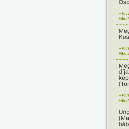
Osc
» tov
Film/
Meg
Kos
» tov
Alkot
Meg
díja
kép
(To
» tov
Film/
Ung
(Ma
báb