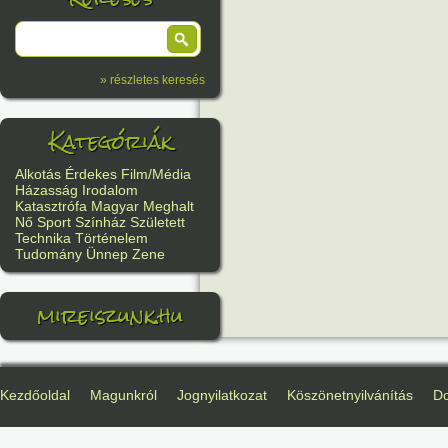
» részletes keresés
Kategóriák
Alkotás
Érdekes
Film/Média
Házasság
Irodalom
Katasztrófa
Magyar
Meghalt
Nő
Sport
Színház
Született
Technika
Történelem
Tudomány
Ünnep
Zene
mireiszunk.hu
Kezdőoldal
Magunkról
Jognyilatkozat
Köszönetnyilvánítás
D