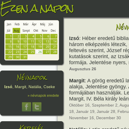
Ezen a napon
Név
Jan
Feb
Már
Ápr
Máj
Jún
Júl
Aug
Szept
Okt
Nov
Dec
1
2
3
4
5
6
7
Izsó
: Héber eredetű bibli
8
9
10
11
12
13
14
három elképzelés létezik,
15
16
17
18
19
20
21
feltevés szerint, József ré
22
23
24
25
26
27
28
kutatások szerint, az Izs
29
30
31
formája. Jelentése nyers, 
Augusztus 26
Névnapok
Margit
: A görög eredetű 
alakja, Jelentése gyöngy
Izsó
, Margit, Natália, Cseke
formájában használják. Le
» névnapok eredete
Margit, IV. Béla király leá
Október 16, Szeptember 2, Augusz
18, Január 19, Január 28, Febru
November 16, December 30
Keresés