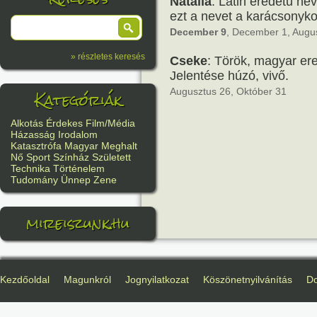
Natália
: Latin eredetű né
ezt a nevet a karácsonyko
December 9
, December 1, Augus
» részletes keresés
Cseke
: Török, magyar er
Jelentése húzó, vivő.
Kategóriák
Augusztus 26, Október 31
Alkotás
Érdekes
Film/Média
Házasság
Irodalom
Katasztrófa
Magyar
Meghalt
Nő
Sport
Színház
Született
Technika
Történelem
Tudomány
Ünnep
Zene
mireiszunk.hu
Kezdőoldal
Magunkról
Jognyilatkozat
Köszönetnyilvánítás
D