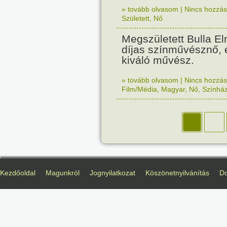
» tovább olvasom
|
Nincs hozzász
Született
,
Nő
Megszületett Bulla E
díjas színművésznő,
kiváló művész.
» tovább olvasom
|
Nincs hozzász
Film/Média
,
Magyar
,
Nő
,
Színhá
Kezdőoldal
Magunkról
Jognyilatkozat
Köszönetnyilvánítás
D