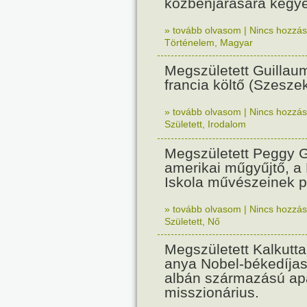
közbenjárására kegye
» tovább olvasom
|
Nincs hozzász
Történelem
,
Magyar
Megszületett Guillaum
francia költő (Szeszek
» tovább olvasom
|
Nincs hozzász
Született
,
Irodalom
Megszületett Peggy
amerikai műgyűjtő, a
Iskola művészeinek p
» tovább olvasom
|
Nincs hozzász
Született
,
Nő
Megszületett Kalkutta
anya Nobel-békedíjas 
albán származású ap
misszionárius.