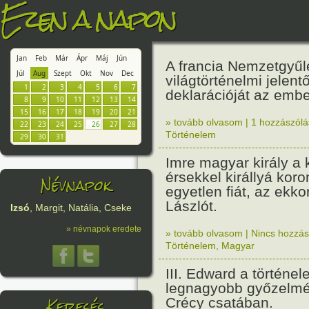
Ezen a napon
Jan
Feb
Már
Ápr
Máj
Jún
A francia Nemzetgyűl
Júl
Aug
Szept
Okt
Nov
Dec
világtörténelmi jelen
1
2
3
4
5
6
7
deklarációját az ember
8
9
10
11
12
13
14
15
16
17
18
19
20
21
» tovább olvasom
|
1 hozzászólás
22
23
24
25
26
27
28
Történelem
29
30
31
Imre magyar király a 
érsekkel királlyá koro
Névnapok
egyetlen fiát, az ekko
Lászlót.
Izsó
, Margit, Natália, Cseke
» névnapok eredete
» tovább olvasom
|
Nincs hozzász
Történelem
,
Magyar
III. Edward a történe
legnagyobb győzelmét
Keresés
Crécy csatában.