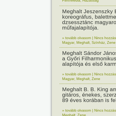
Film/Média
,
Házasság
Meghalt Jeszenszky 
koreográfus, balettme
dzsessztánc magyaro
műfajalapítója.
» tovább olvasom
|
Nincs hozzász
Magyar
,
Meghalt
,
Színház
,
Zene
Meghalt Sándor Jáno
a Győri Filharmoniku
alapítója és első kar
» tovább olvasom
|
Nincs hozzász
Magyar
,
Meghalt
,
Zene
Meghalt B. B. King am
gitáros, énekes, szer
89 éves korában is fel
» tovább olvasom
|
Nincs hozzász
Meghalt
,
Zene