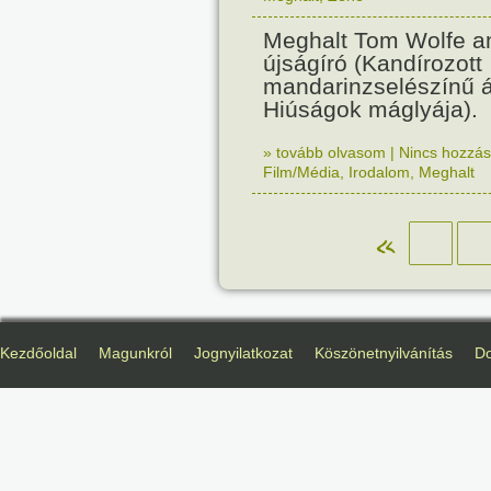
Meghalt Tom Wolfe am
újságíró (Kandírozott
mandarinzselészínű 
Hiúságok máglyája).
» tovább olvasom
|
Nincs hozzász
Film/Média
,
Irodalom
,
Meghalt
«
Kezdőoldal
Magunkról
Jognyilatkozat
Köszönetnyilvánítás
D