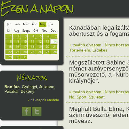
Ezen a napon
Jan
Feb
Már
Ápr
Máj
Jún
Kanadában legalizált
Júl
Aug
Szept
Okt
Nov
Dec
abortuszt és a fogamz
1
2
3
4
5
6
7
8
9
10
11
12
13
14
» tovább olvasom
|
Nincs hozzász
15
16
17
18
19
20
21
Történelem
,
Érdekes
22
23
24
25
26
27
28
29
30
31
Megszületett Sabine 
német autóversenyző 
műsorvezető, a "Nürb
Névnapok
királynője".
Bonifác
, Gyöngyi, Julianna,
Paszkál, Bekény
» tovább olvasom
|
Nincs hozzász
Nő
,
Sport
,
Született
» névnapok eredete
Meghalt Bulla Elma, 
színművésznő, érdem
művész.