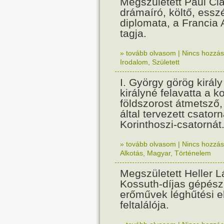
Megszületett Paul Cla
drámaíró, költő, essz
diplomata, a Francia
tagja.
» tovább olvasom
|
Nincs hozzász
Irodalom
,
Született
I. György görög királ
királyné felavatta a k
földszorost átmetsző,
által tervezett csatorn
Korinthoszi-csatornát
» tovább olvasom
|
Nincs hozzász
Alkotás
,
Magyar
,
Történelem
Megszületett Heller L
Kossuth-díjas gépés
erőművek léghűtési e
feltalálója.