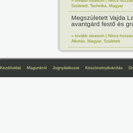
» tovább olvasom
|
Nincs hozzász
Született
,
Technika
,
Magyar
Megszületett Vajda La
avantgárd festő és gr
» tovább olvasom
|
Nincs hozzász
Alkotás
,
Magyar
,
Született
Kezdőoldal
Magunkról
Jognyilatkozat
Köszönetnyilvánítás
D