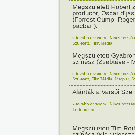
Megszületett Robert
producer, Oscar-díja
(Forrest Gump, Roger
pácban).
» tovább olvasom
|
Nincs hozzász
Született
,
Film/Média
Megszületett Gyabro
színész (Zsebtévé - M
» tovább olvasom
|
Nincs hozzász
Született
,
Film/Média
,
Magyar
,
S
Aláírták a Varsói Sze
» tovább olvasom
|
Nincs hozzász
Történelem
Megszületett Tim Rot
színész (Kis Odessza