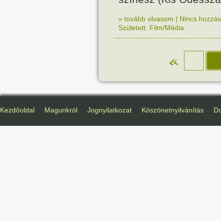
» tovább olvasom
|
Nincs hozzász
Született
,
Film/Média
«
Kezdőoldal
Magunkról
Jognyilatkozat
Köszönetnyilvánítás
D