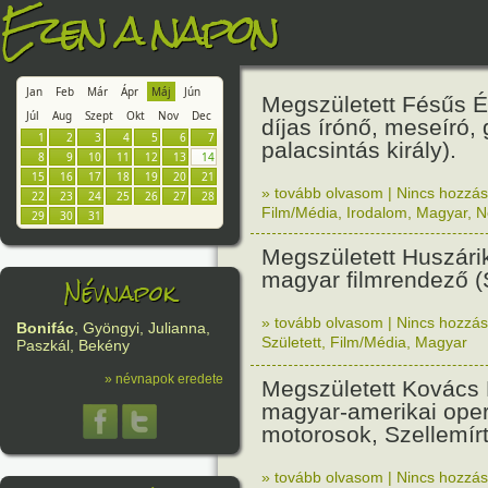
Ezen a napon
Jan
Feb
Már
Ápr
Máj
Jún
Megszületett Fésűs É
Júl
Aug
Szept
Okt
Nov
Dec
díjas írónő, meseíró, 
1
2
3
4
5
6
7
palacsintás király).
8
9
10
11
12
13
14
15
16
17
18
19
20
21
» tovább olvasom
|
Nincs hozzász
22
23
24
25
26
27
28
Film/Média
,
Irodalom
,
Magyar
,
N
29
30
31
Megszületett Huszári
magyar filmrendező (
Névnapok
» tovább olvasom
|
Nincs hozzász
Bonifác
, Gyöngyi, Julianna,
Született
,
Film/Média
,
Magyar
Paszkál, Bekény
» névnapok eredete
Megszületett Kovács 
magyar-amerikai oper
motorosok, Szellemírt
» tovább olvasom
|
Nincs hozzász