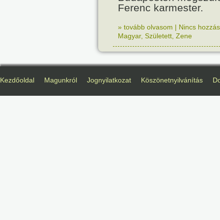
Ferenc karmester.
» tovább olvasom
|
Nincs hozzász
Magyar
,
Született
,
Zene
Kezdőoldal
Magunkról
Jognyilatkozat
Köszönetnyilvánítás
D