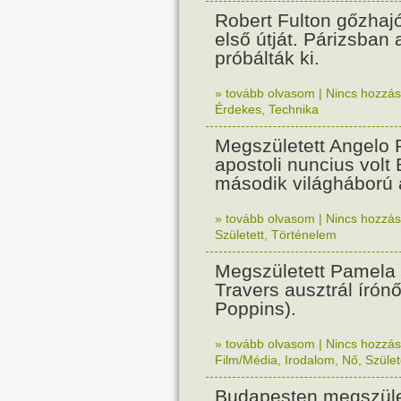
Robert Fulton gőzhaj
első útját. Párizsban
próbálták ki.
» tovább olvasom
|
Nincs hozzász
Érdekes
,
Technika
Megszületett Angelo R
apostoli nuncius volt
második világháború a
» tovább olvasom
|
Nincs hozzász
Született
,
Történelem
Megszületett Pamela
Travers ausztrál írón
Poppins).
» tovább olvasom
|
Nincs hozzász
Film/Média
,
Irodalom
,
Nő
,
Szület
Budapesten megszület