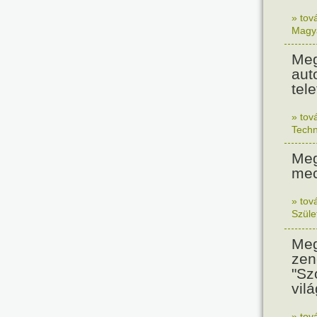
» tov
Magy
Meg
aut
tel
» tov
Techn
Meg
mec
» tov
Szüle
Meg
zen
"Sz
vil
» tov