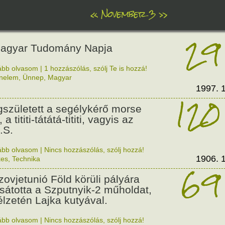
«
November 3
»
29
agyar Tudomány Napja
ább olvasom
|
1 hozzászólás, szólj Te is hozzá!
énelem
,
Ünnep
,
Magyar
1997. 1
120
született a segélykérő morse
 a tititi-tátátá-tititi, vagyis az
.S.
ább olvasom
|
Nincs hozzászólás, szólj hozzá!
1906. 1
kes
,
Technika
69
zovjetunió Föld körüli pályára
sátotta a Szputnyik-2 műholdat,
élzetén Lajka kutyával.
ább olvasom
|
Nincs hozzászólás, szólj hozzá!