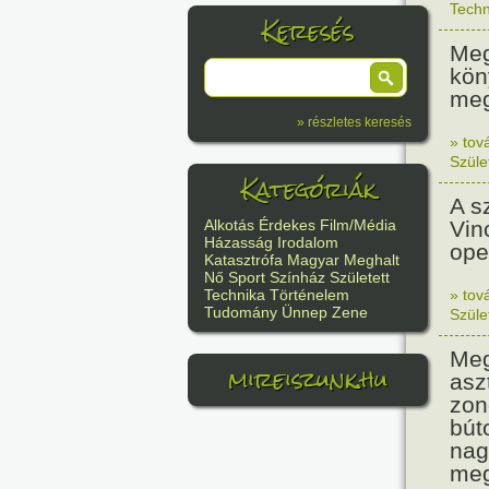
Techn
Keresés
Meg
kön
meg
» részletes keresés
» tov
Szüle
Kategóriák
A s
Vin
Alkotás
Érdekes
Film/Média
Házasság
Irodalom
ope
Katasztrófa
Magyar
Meghalt
Nő
Sport
Színház
Született
» tov
Technika
Történelem
Tudomány
Ünnep
Zene
Szüle
Meg
mireiszunk.hu
asz
zon
bút
nag
meg