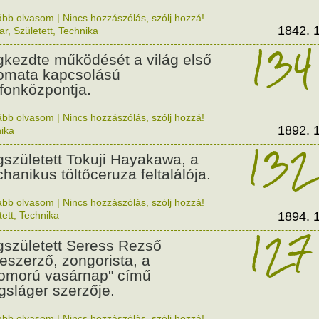
ább olvasom
|
Nincs hozzászólás, szólj hozzá!
1842. 1
ar
,
Született
,
Technika
134
kezdte működését a világ első
omata kapcsolású
efonközpontja.
ább olvasom
|
Nincs hozzászólás, szólj hozzá!
1892. 1
ika
132
született Tokuji Hayakawa, a
hanikus töltőceruza feltalálója.
ább olvasom
|
Nincs hozzászólás, szólj hozzá!
tett
,
Technika
1894. 1
127
született Seress Rezső
eszerző, zongorista, a
omorú vasárnap" című
ágsláger szerzője.
ább olvasom
|
Nincs hozzászólás, szólj hozzá!