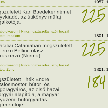
1957. 1
ika
225
született Karl Baedeker német
yvkiadó, az útikönyv műfaj
alkotója.
ább olvasom
|
Nincs hozzászólás, szólj hozzá!
1801. 1
tett
,
Irodalom
225
zicíliai Cataniában megszületett
cenzo Bellini, olasz
raszerző (Norma).
ább olvasom
|
Nincs hozzászólás, szólj hozzá!
1801. 1
tett
,
Zene
184
született Thék Endre
talosmester, bútor- és
goragyáros, az első hazai
orgyár alapítója, a magyar
yüzemi bútorgyártás
teremtője.