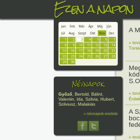
Ezen a napon
Jan
Feb
Már
Ápr
Máj
Jún
A M
Júl
Aug
Szept
Okt
Nov
Dec
1
2
3
4
5
6
7
» tov
8
9
10
11
12
13
14
Tört
15
16
17
18
19
20
21
22
23
24
25
26
27
28
29
30
Meg
kód,
S.O
Névnapok
» tov
Győző
, Bertold, Bálint,
Érde
Valentin, Ida, Szilvia, Hubert,
Szilviusz, Malakiás
A S
» névnapok eredete
boc
fed
» tov