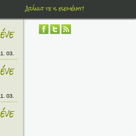
Ajánlj te is eseményt!
éve
1. 03.
éve
1. 03.
éve