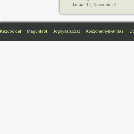
Január 14, November 3
Kezdőoldal
Magunkról
Jognyilatkozat
Köszönetnyilvánítás
D