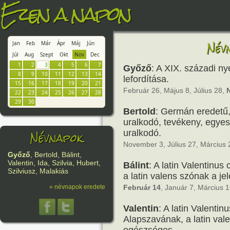
Ezen a napon
Név
Jan
Feb
Már
Ápr
Máj
Jún
Júl
Aug
Szept
Okt
Nov
Dec
1
2
3
4
5
6
7
Győző
: A XIX. századi ny
8
9
10
11
12
13
14
lefordítása.
15
16
17
18
19
20
21
Február 26, Május 8, Július 28,
22
23
24
25
26
27
28
29
30
Bertold
: Germán eredetű,
uralkodó, tevékeny, egye
Névnapok
uralkodó.
November 3, Július 27, Március 
Győző
, Bertold, Bálint,
Valentin, Ida, Szilvia, Hubert,
Bálint
: A latin Valentinu
Szilviusz, Malakiás
a latin valens szónak a je
Február 14
, Január 7, Március 
» névnapok eredete
Valentin
: A latin Valenti
Alapszavának, a latin vale