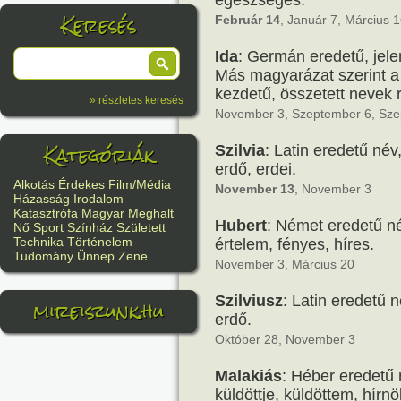
egészséges.
Keresés
Február 14
, Január 7, Március 
Ida
: Germán eredetű, jele
Más magyarázat szerint a
kezdetű, összetett nevek 
» részletes keresés
November 3, Szeptember 6, Sze
Kategóriák
Szilvia
: Latin eredetű név,
erdő, erdei.
Alkotás
Érdekes
Film/Média
November 13
, November 3
Házasság
Irodalom
Katasztrófa
Magyar
Meghalt
Hubert
: Német eredetű név
Nő
Sport
Színház
Született
Technika
Történelem
értelem, fényes, híres.
Tudomány
Ünnep
Zene
November 3, Március 20
Szilviusz
: Latin eredetű 
mireiszunk.hu
erdő.
Október 28, November 3
Malakiás
: Héber eredetű 
küldöttje, küldöttem, hírn