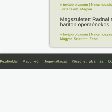
» tovább olvasom
|
Nincs hozzász
Történelem
,
Magyar
Megszületett Radnai
bariton operaénekes.
» tovább olvasom
|
Nincs hozzász
Magyar
,
Született
,
Zene
Kezdőoldal
Magunkról
Jognyilatkozat
Köszönetnyilvánítás
D