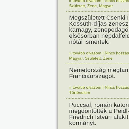
» tovább olvasom
|
Nincs hozzász
Született
,
Zene
,
Magyar
Megszületett Csenki 
Kossuth-díjas zenesz
karnagy, zenepedagó
elsősorban népdalfel
nótái ismertek.
» tovább olvasom
|
Nincs hozzász
Magyar
,
Született
,
Zene
Németország megtám
Franciaországot.
» tovább olvasom
|
Nincs hozzász
Történelem
Puccsal, román katon
megdöntötték a Peidl
Friedrich István alakít
kormányt.