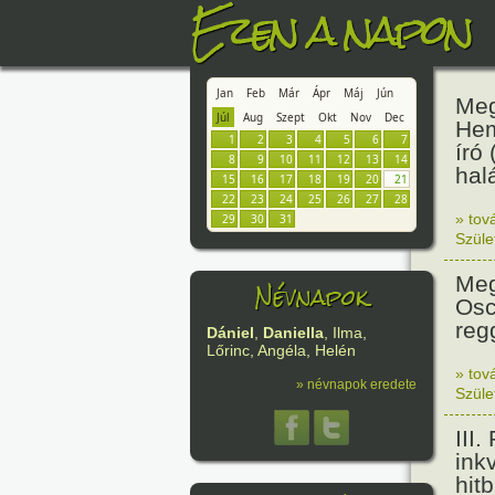
Ezen a napon
Jan
Feb
Már
Ápr
Máj
Jún
Meg
Júl
Aug
Szept
Okt
Nov
Dec
Hem
1
2
3
4
5
6
7
író
8
9
10
11
12
13
14
hal
15
16
17
18
19
20
21
22
23
24
25
26
27
28
» tov
29
30
31
Szüle
Meg
Névnapok
Osc
reg
Dániel
,
Daniella
, Ilma,
Lőrinc, Angéla, Helén
» tov
» névnapok eredete
Szüle
III
ink
hit