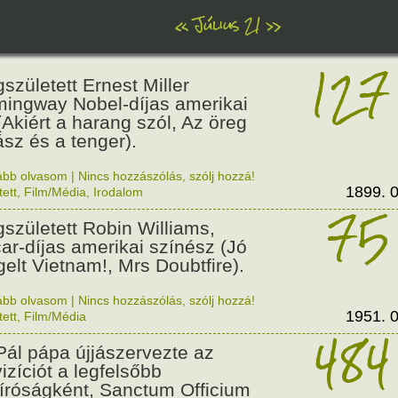
«
Július 21
»
127
született Ernest Miller
ingway Nobel-díjas amerikai
 (Akiért a harang szól, Az öreg
ász és a tenger).
ább olvasom
|
Nincs hozzászólás, szólj hozzá!
1899. 0
tett
,
Film/Média
,
Irodalom
75
született Robin Williams,
ar-díjas amerikai színész (Jó
gelt Vietnam!, Mrs Doubtfire).
ább olvasom
|
Nincs hozzászólás, szólj hozzá!
1951. 0
tett
,
Film/Média
484
. Pál pápa újjászervezte az
vizíciót a legfelsőbb
bíróságként, Sanctum Officium