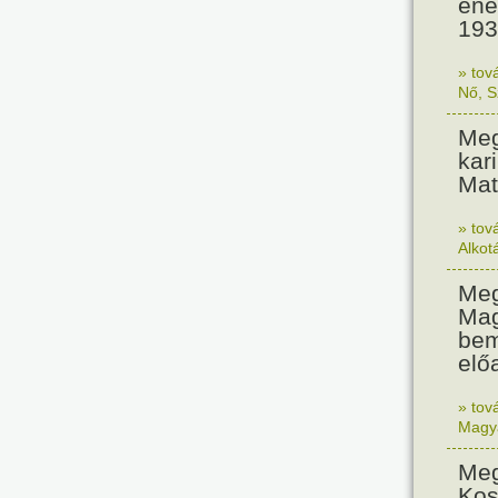
éne
193
» tov
Nő
,
S
Meg
kar
Mat
» tov
Alkot
Meg
Mag
bem
elő
» tov
Magy
Meg
Kos