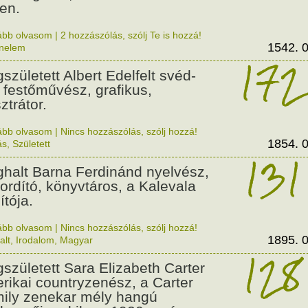
en.
ább olvasom
|
2 hozzászólás, szólj Te is hozzá!
1542. 0
énelem
172
született Albert Edelfelt svéd-
n festőművész, grafikus,
sztrátor.
ább olvasom
|
Nincs hozzászólás, szólj hozzá!
1854. 0
ás
,
Született
131
halt Barna Ferdinánd nyelvész,
ordító, könyvtáros, a Kalevala
ítója.
ább olvasom
|
Nincs hozzászólás, szólj hozzá!
1895. 0
alt
,
Irodalom
,
Magyar
128
született Sara Elizabeth Carter
rikai countryzenész, a Carter
ily zenekar mély hangú