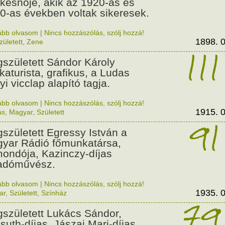
kesnője, akik az 1920-as és
0-as években voltak sikeresek.
ább olvasom
|
Nincs hozzászólás, szólj hozzá!
1898. 0
zületett
,
Zene
111
született Sándor Károly
ikaturista, grafikus, a Ludas
yi vicclap alapító tagja.
ább olvasom
|
Nincs hozzászólás, szólj hozzá!
1915. 0
ás
,
Magyar
,
Született
91
született Egressy István a
yar Rádió főmunkatársa,
ondója, Kazinczy-díjas
adóművész.
ább olvasom
|
Nincs hozzászólás, szólj hozzá!
1935. 0
ar
,
Született
,
Színház
79
született Lukács Sándor,
suth-díjas, Jászai Mari-díjas