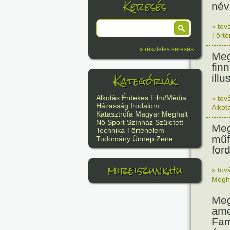
Keresés
név
» tov
Tört
» részletes keresés
Meg
fin
Kategóriák
illu
Alkotás
Érdekes
Film/Média
» tov
Házasság
Irodalom
Alkot
Katasztrófa
Magyar
Meghalt
Nő
Sport
Színház
Született
Meg
Technika
Történelem
műf
Tudomány
Ünnep
Zene
ford
mireiszunk.hu
» tov
Megh
Meg
ame
Fam