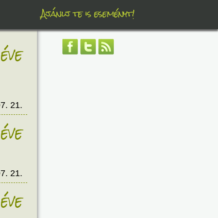
Ajánlj te is eseményt!
éve
7. 21.
éve
7. 21.
éve