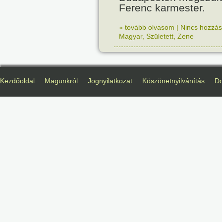
Ferenc karmester.
» tovább olvasom
|
Nincs hozzász
Magyar
,
Született
,
Zene
Kezdőoldal
Magunkról
Jognyilatkozat
Köszönetnyilvánítás
D