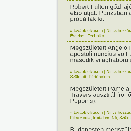
Robert Fulton gőzhaj
első útját. Párizsban
próbálták ki.
» tovább olvasom
|
Nincs hozzász
Érdekes
,
Technika
Megszületett Angelo R
apostoli nuncius volt
második világháború a
» tovább olvasom
|
Nincs hozzász
Született
,
Történelem
Megszületett Pamela
Travers ausztrál írón
Poppins).
» tovább olvasom
|
Nincs hozzász
Film/Média
,
Irodalom
,
Nő
,
Szület
Budapesten megszület