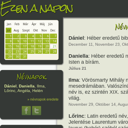
Ezen a napon
Név
Jan
Feb
Már
Ápr
Máj
Jún
Júl
Aug
Szept
Okt
Nov
Dec
1
2
3
4
5
6
7
Dániel
: Héber eredetű bibl
8
9
10
11
12
13
14
December 11, November 23, Okt
15
16
17
18
19
20
21
22
23
24
25
26
27
28
Daniella
: Héber eredetű né
29
30
31
Isten a bírám.
Július 21
Névnapok
Ilma
: Vörösmarty Mihály 
mesedrámában. Valószínüle
Dániel
,
Daniella
, Ilma,
Lőrinc, Angéla, Helén
név is, ez szintén XIX. sz
világ.
» névnapok eredete
November 29, Október 14, Auguszt
Lőrinc
: Latin eredetű név
Jelentése Laurentum váro