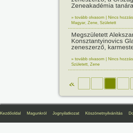
Zeneakadémia tanára
» tovább olvasom
|
Nincs hozzász
Magyar
,
Zene
,
Született
Megszületett Aleksza
Konsztantyinovics Gl
zeneszerző, karmeste
» tovább olvasom
|
Nincs hozzász
Született
,
Zene
«
Kezdőoldal
Magunkról
Jognyilatkozat
Köszönetnyilvánítás
D