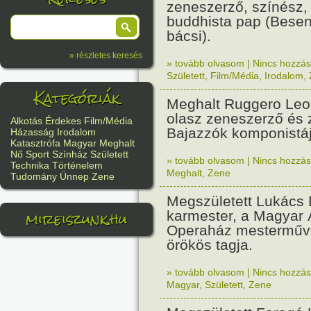
zeneszerző, színész,
buddhista pap (Besen
bácsi).
» részletes keresés
» tovább olvasom
|
Nincs hozzász
Született
,
Film/Média
,
Irodalom
,
Kategóriák
Meghalt Ruggero Leo
olasz zeneszerző és 
Alkotás
Érdekes
Film/Média
Bajazzók komponistáj
Házasság
Irodalom
Katasztrófa
Magyar
Meghalt
Nő
Sport
Színház
Született
» tovább olvasom
|
Nincs hozzász
Technika
Történelem
Meghalt
,
Zene
Tudomány
Ünnep
Zene
Megszületett Lukács 
mireiszunk.hu
karmester, a Magyar 
Operaház mesterműv
örökös tagja.
» tovább olvasom
|
Nincs hozzász
Magyar
,
Született
,
Zene