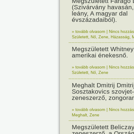
Megszületett Faragó
(Szivárvány havasán,
leány, A magyar dal
évszázadaiból).
» tovább olvasom
|
Nincs hozzász
Született
,
Nő
,
Zene
,
Házasság
,
Megszületett Whitne
amerikai énekesnő.
» tovább olvasom
|
Nincs hozzász
Született
,
Nő
,
Zene
Meghalt Dmitrij Dmitri
Sosztakovics szovjet
zeneszerző, zongora
» tovább olvasom
|
Nincs hozzász
Meghalt
,
Zene
Megszületett Belicza
zeneszerző, a Orszá