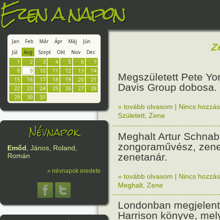
Ezen a napon
Jan
Feb
Már
Ápr
Máj
Jún
Z
Júl
Aug
Szept
Okt
Nov
Dec
1
2
3
4
5
6
7
8
9
10
11
12
13
14
Megszületett Pete Yo
15
16
17
18
19
20
21
Davis Group dobosa.
22
23
24
25
26
27
28
29
30
31
» tovább olvasom
|
Nincs hozzász
Született
,
Zene
Névnapok
Meghalt Artur Schnab
zongoraművész, zen
Emőd
, János, Roland,
zenetanár.
Román
» névnapok eredete
» tovább olvasom
|
Nincs hozzász
Meghalt
,
Zene
Londonban megjelen
Harrison könyve, mel