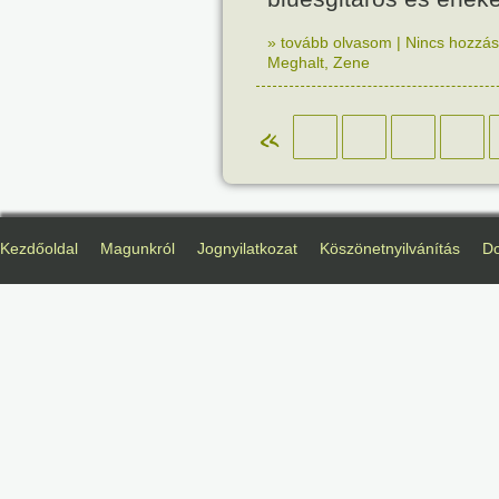
» tovább olvasom
|
Nincs hozzász
Meghalt
,
Zene
«
Kezdőoldal
Magunkról
Jognyilatkozat
Köszönetnyilvánítás
D