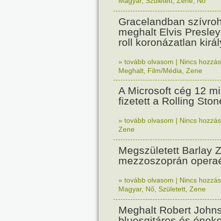
Magyar
,
Született
,
Zene
,
Nő
Gracelandban szívr
meghalt Elvis Presley
roll koronázatlan királ
» tovább olvasom
|
Nincs hozzász
Meghalt
,
Film/Média
,
Zene
A Microsoft cég 12 mil
fizetett a Rolling Sto
» tovább olvasom
|
Nincs hozzász
Zene
Megszületett Barlay 
mezzoszoprán opera
» tovább olvasom
|
Nincs hozzász
Magyar
,
Nő
,
Született
,
Zene
Meghalt Robert John
bluesgitáros és ének