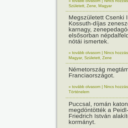
» tovább olvasom
|
Nincs hozzász
Született
,
Zene
,
Magyar
Megszületett Csenki 
Kossuth-díjas zenesz
karnagy, zenepedagó
elsősorban népdalfel
nótái ismertek.
» tovább olvasom
|
Nincs hozzász
Magyar
,
Született
,
Zene
Németország megtám
Franciaországot.
» tovább olvasom
|
Nincs hozzász
Történelem
Puccsal, román katon
megdöntötték a Peidl
Friedrich István alakít
kormányt.