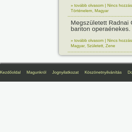
» tovább olvasom
|
Nincs hozzász
Történelem
,
Magyar
Megszületett Radnai
bariton operaénekes.
» tovább olvasom
|
Nincs hozzász
Magyar
,
Született
,
Zene
Kezdőoldal
Magunkról
Jognyilatkozat
Köszönetnyilvánítás
D