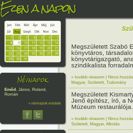
Ezen a napon
Jan
Feb
Már
Ápr
Máj
Jún
Szü
Júl
Aug
Szept
Okt
Nov
Dec
1
2
3
4
5
6
7
8
9
10
11
12
13
14
Megszületett Szabó E
15
16
17
18
19
20
21
könyvtáros, társadal
22
23
24
25
26
27
28
könyvtárigazgató, an
29
30
31
szindikalista forradal
Névnapok
» tovább olvasom
|
Nincs hozzász
Magyar
,
Született
,
Tudomány
Emőd
, János, Roland,
Megszületett Kismart
Román
Jenő építész, író, a 
» névnapok eredete
Múzeum restaurálója.
» tovább olvasom
|
Nincs hozzász
Született
,
Magyar
,
Alkotás