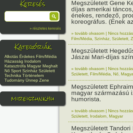
Keresés
Megszületett Gene Ke
díjas amerikai táncos
énekes, rendező, pro
koreográfus. (Ének a
» részletes keresés
» tovább olvasom
|
Nincs hozzász
Film/Média
,
Színház
,
Született
,
Kategóriák
Megszületett Hegedűs
Jászai Mari-díjas szí
Alkotás
Érdekes
Film/Média
Házasság
Irodalom
Katasztrófa
Magyar
Meghalt
» tovább olvasom
|
Nincs hozzász
Nő
Sport
Színház
Született
Született
,
Film/Média
,
Nő
,
Magya
Technika
Történelem
Tudomány
Ünnep
Zene
Megszületett Ephrai
magyar származású izr
mireiszunk.hu
humorista.
» tovább olvasom
|
Nincs hozzász
Született
,
Irodalom
,
Magyar
Megszületett Tandori 