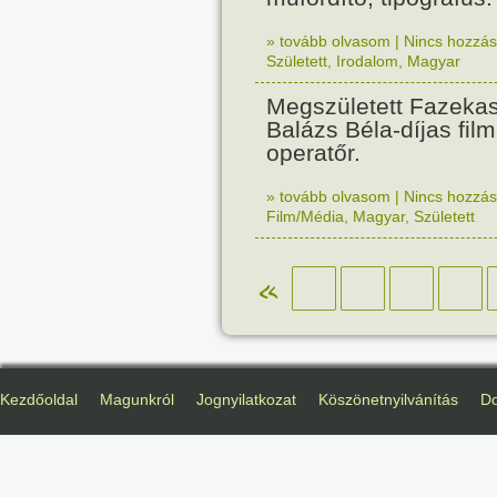
» tovább olvasom
|
Nincs hozzász
Született
,
Irodalom
,
Magyar
Megszületett Fazekas
Balázs Béla-díjas fil
operatőr.
» tovább olvasom
|
Nincs hozzász
Film/Média
,
Magyar
,
Született
«
Kezdőoldal
Magunkról
Jognyilatkozat
Köszönetnyilvánítás
D