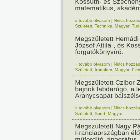
Kossuth- és Szécheny
matematikus, akadém
» tovább olvasom
|
Nincs hozzász
Született
,
Technika
,
Magyar
,
Tud
Megszületett Hernádi
József Attila-, és Koss
forgatókönyvíró.
» tovább olvasom
|
Nincs hozzász
Született
,
Irodalom
,
Magyar
,
Fil
Megszületett Czibor Z
bajnok labdarúgó, a 
Aranycsapat balszéls
» tovább olvasom
|
Nincs hozzász
Született
,
Sport
,
Magyar
Megszületett Nagy Pá
Franciaországban élő
műfordító, tipográfus.